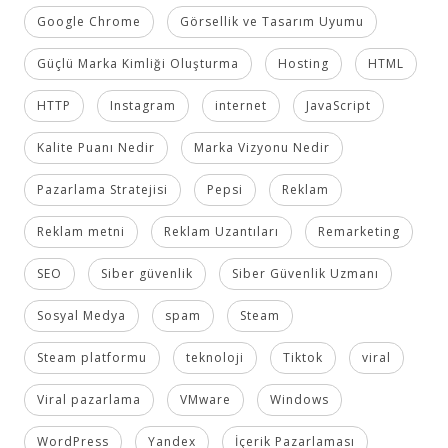
Google Chrome
Görsellik ve Tasarım Uyumu
Güçlü Marka Kimliği Oluşturma
Hosting
HTML
HTTP
Instagram
internet
JavaScript
Kalite Puanı Nedir
Marka Vizyonu Nedir
Pazarlama Stratejisi
Pepsi
Reklam
Reklam metni
Reklam Uzantıları
Remarketing
SEO
Siber güvenlik
Siber Güvenlik Uzmanı
Sosyal Medya
spam
Steam
Steam platformu
teknoloji
Tiktok
viral
Viral pazarlama
VMware
Windows
WordPress
Yandex
İçerik Pazarlaması