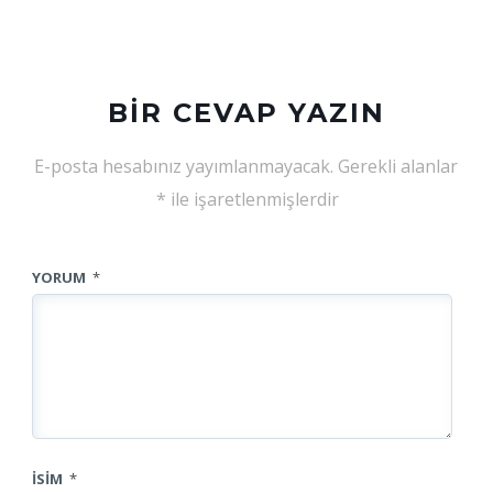
BIR CEVAP YAZIN
E-posta hesabınız yayımlanmayacak.
Gerekli alanlar
*
ile işaretlenmişlerdir
YORUM
*
İSIM
*