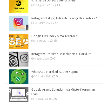
47 En İyi ve Ücretsiz Vektör Siteleri
4
10 Ağustos 2017
Instagram Takipçi Hilesi ile Takipçi Nasıl Artırılır?
2
30 Kasım 2020
Google Hızlı Index Alma Teknikleri
15
3 Ekim 2017
Instagram Profilime Bakanlar Nasıl Görülür?
0
4 Eylül 2020
WhatsApp Hareketli Sticker Yapma
0
30 Aralık 2021
Google Arama Sonuçlarında Müşteri Yorumları
Etkisi
0
18 Ocak 2018