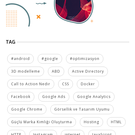
TAG
#android
#google
#optimizasyon
3D modelleme
ABD
Active Directory
Call to Action Nedir
CSS
Docker
Facebook
Google Ads
Google Analytics
Google Chrome
Görsellik ve Tasarım Uyumu
Güçlü Marka Kimliği Oluşturma
Hosting
HTML
HTTP
Instagram
internet
JavaScript