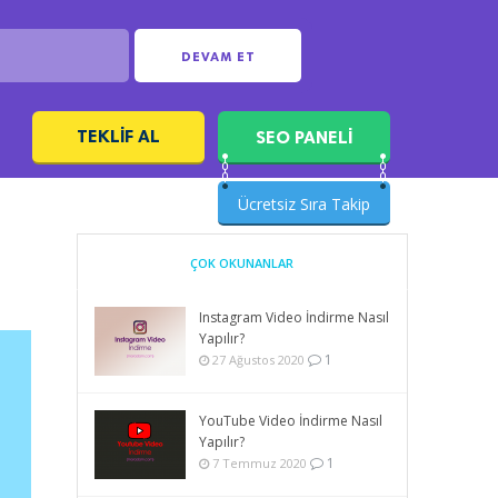
DEVAM ET
TEKLIF AL
SEO PANELİ
ı
Ücretsiz Sıra Takip
ÇOK OKUNANLAR
Instagram Video İndirme Nasıl
Yapılır?
1
27 Ağustos 2020
YouTube Video İndirme Nasıl
Yapılır?
1
7 Temmuz 2020