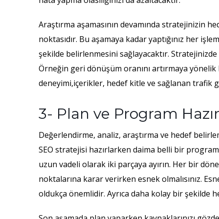
hata yapma olasılığınızı da azaltacaktır.
Araştırma aşamasının devamında stratejinizin hedef
noktasıdır. Bu aşamaya kadar yaptığınız her işlem,
şekilde belirlenmesini sağlayacaktır. Stratejinizde
Örneğin geri dönüşüm oranını artırmaya yönelik bir
deneyimi,içerikler, hedef kitle ve sağlanan trafik
3- Plan ve Program Hazı
Değerlendirme, analiz, araştırma ve hedef belirle
SEO stratejisi hazırlarken daima belli bir program 
uzun vadeli olarak iki parçaya ayırın. Her bir döne
noktalarına karar verirken esnek olmalısınız. Esnek
oldukça önemlidir. Ayrıca daha kolay bir şekilde h
Son aşamada plan yaparken kaynaklarınızı gözden