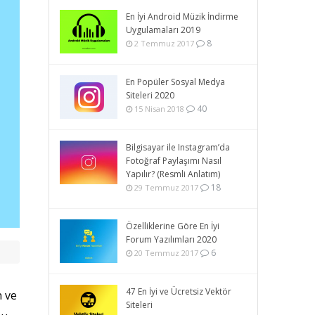
En İyi Android Müzik İndirme
Uygulamaları 2019
8
2 Temmuz 2017
En Popüler Sosyal Medya
Siteleri 2020
40
15 Nisan 2018
Bilgisayar ile Instagram’da
Fotoğraf Paylaşımı Nasıl
Yapılır? (Resmli Anlatım)
18
29 Temmuz 2017
Özelliklerine Göre En İyi
Forum Yazılımları 2020
6
20 Temmuz 2017
47 En İyi ve Ücretsiz Vektör
n ve
Siteleri