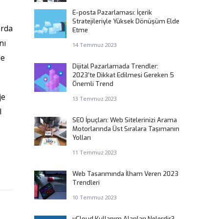
E-posta Pazarlaması: İçerik
Stratejileriyle Yüksek Dönüşüm Elde
arda
Etme
nı
14 Temmuz 2023
de
Dijital Pazarlamada Trendler:
2023’te Dikkat Edilmesi Gereken 5
Önemli Trend
je
13 Temmuz 2023
l
SEO İpuçları: Web Sitelerinizi Arama
Motorlarında Üst Sıralara Taşımanın
Yolları
11 Temmuz 2023
Web Tasarımında İlham Veren 2023
Trendleri
10 Temmuz 2023
vCloud Kullanım Alanları Nelerdir?