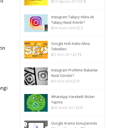
Bu
4
10 Ağustos 2017
Instagram Takipçi Hilesi ile
Takipçi Nasıl Artırılır?
2
30 Kasım 2020
Google Hızlı Index Alma
zin
Teknikleri
15
3 Ekim 2017
Instagram Profilime Bakanlar
Nasıl Görülür?
0
4 Eylül 2020
angi
WhatsApp Hareketli Sticker
Yapma
0
30 Aralık 2021
Google Arama Sonuçlarında