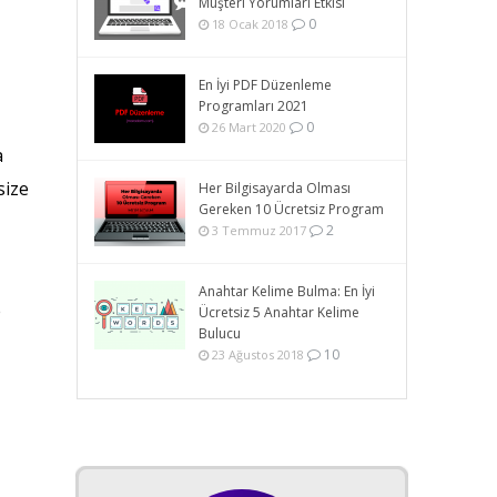
Müşteri Yorumları Etkisi
0
18 Ocak 2018
En İyi PDF Düzenleme
Programları 2021
0
26 Mart 2020
a
size
Her Bilgisayarda Olması
Gereken 10 Ücretsiz Program
2
3 Temmuz 2017
Anahtar Kelime Bulma: En İyi
e
Ücretsiz 5 Anahtar Kelime
Bulucu
10
23 Ağustos 2018