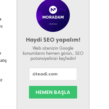
a
mi
Haydi SEO yapalım!
Web sitenizin Google
e
konumlarını hemen görün... SEO
potansiyelinizi keşfedin!
atış
üz