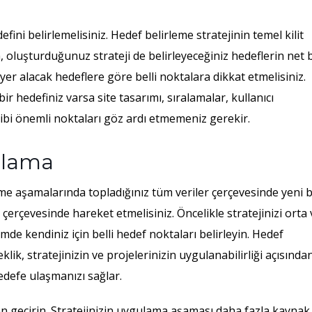
ini belirlemelisiniz. Hedef belirleme stratejinin temel kilit
 oluşturduğunuz strateji de belirleyeceğiniz hedeflerin net b
 yer alacak hedeflere göre belli noktalara dikkat etmelisiniz.
 hedefiniz varsa site tasarımı, sıralamalar, kullanıcı
 gibi önemli noktaları göz ardı etmemeniz gerekir.
rlama
me aşamalarında topladığınız tüm veriler çerçevesinde yeni b
çerçevesinde hareket etmelisiniz. Öncelikle stratejinizi orta 
mde kendiniz için belli hedef noktaları belirleyin. Hedef
lik, stratejinizin ve projelerinizin uygulanabilirliği açısında
edefe ulaşmanızı sağlar.
 geçirin. Stratejinizin uygulama aşaması daha fazla kaynak