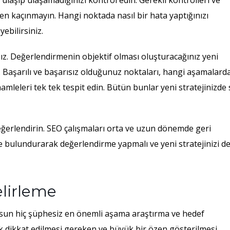
ulaşıp ulaşamadığınızı kontrol edin. Gerekli kontrolleri ve
n kaçınmayın. Hangi noktada nasıl bir hata yaptığınızı
yebilirsiniz.
ız. Değerlendirmenin objektif olması oluşturacağınız yeni
ir. Başarılı ve başarısız olduğunuz noktaları, hangi aşamalard
hamleleri tek tek tespit edin. Bütün bunlar yeni stratejinizde 
değerlendirin. SEO çalışmaları orta ve uzun dönemde geri
bulundurarak değerlendirme yapmalı ve yeni stratejinizi d
elirleme
lsun hiç şüphesiz en önemli aşama araştırma ve hedef
ok dikkat edilmesi gereken ve büyük bir özen gösterilmesi