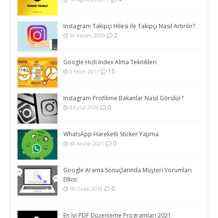
Instagram Takipçi Hilesi ile Takipçi Nasıl Artırılır?
2
30 Kasım 2020
Google Hızlı Index Alma Teknikleri
15
3 Ekim 2017
Instagram Profilime Bakanlar Nasıl Görülür?
0
4 Eylül 2020
WhatsApp Hareketli Sticker Yapma
0
30 Aralık 2021
Google Arama Sonuçlarında Müşteri Yorumları
Etkisi
0
18 Ocak 2018
En İyi PDF Düzenleme Programları 2021