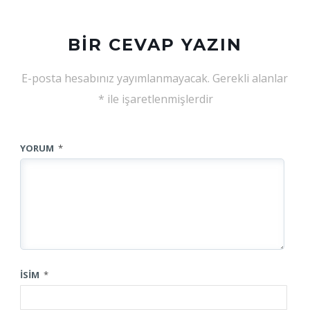
BIR CEVAP YAZIN
E-posta hesabınız yayımlanmayacak.
Gerekli alanlar
*
ile işaretlenmişlerdir
YORUM
*
İSIM
*