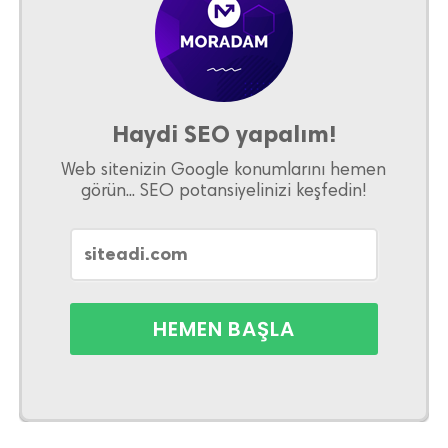
Haydi SEO yapalım!
Web sitenizin Google konumlarını hemen
görün... SEO potansiyelinizi keşfedin!