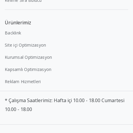
Kelime Sıra Bulucu
Ürünlerimiz
Backlink
Site içi Optimizasyon
Kurumsal Optimizasyon
Kapsamlı Optimizasyon
Reklam Hizmetleri
* Çalışma Saatlerimiz: Hafta içi 10.00 - 18.00 Cumartesi
10.00 - 18.00