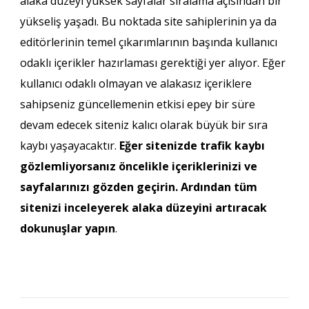
alaka düzeyi yüksek sayfalar sıralama açısından bir
yükseliş yaşadı. Bu noktada site sahiplerinin ya da
editörlerinin temel çıkarımlarının başında kullanıcı
odaklı içerikler hazırlaması gerektiği yer alıyor. Eğer
kullanıcı odaklı olmayan ve alakasız içeriklere
sahipseniz güncellemenin etkisi epey bir süre
devam edecek siteniz kalıcı olarak büyük bir sıra
kaybı yaşayacaktır.
Eğer sitenizde trafik kaybı
gözlemliyorsanız öncelikle içeriklerinizi ve
sayfalarınızı gözden geçirin. Ardından tüm
sitenizi inceleyerek alaka düzeyini artıracak
dokunuşlar yapın
.