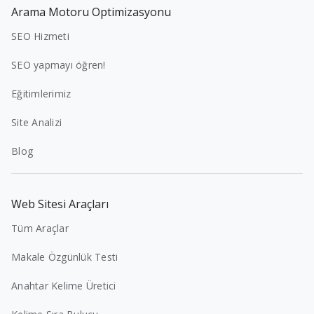
Arama Motoru Optimizasyonu
SEO Hizmeti
SEO yapmayı öğren!
Eğitimlerimiz
Site Analizi
Blog
Web Sitesi Araçları
Tüm Araçlar
Makale Özgünlük Testi
Anahtar Kelime Üretici