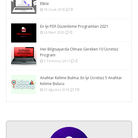
Etkisi
0
18 Ocak 2018
En İyi PDF Düzenleme Programları 2021
0
26 Mart 2020
Her Bilgisayarda Olması Gereken 10 Ücretsiz
Program
2
3 Temmuz 2017
Anahtar Kelime Bulma: En İyi Ücretsiz 5 Anahtar
Kelime Bulucu
10
23 Ağustos 2018