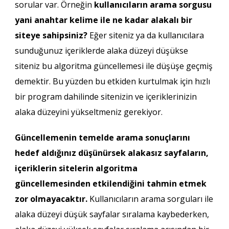
sorular var. Örneğin
kullanıcıların arama sorgusu
yani anahtar kelime ile ne kadar alakalı bir
siteye sahipsiniz?
Eğer siteniz ya da kullanıcılara
sunduğunuz içeriklerde alaka düzeyi düşükse
siteniz bu algoritma güncellemesi ile düşüşe geçmiş
demektir. Bu yüzden bu etkiden kurtulmak için hızlı
bir program dahilinde sitenizin ve içeriklerinizin
alaka düzeyini yükseltmeniz gerekiyor.
Güncellemenin temelde arama sonuçlarını
hedef aldığınız düşünürsek alakasız sayfaların,
içeriklerin sitelerin algoritma
güncellemesinden etkilendiğini tahmin etmek
zor olmayacaktır.
Kullanıcıların arama sorguları ile
alaka düzeyi düşük sayfalar sıralama kaybederken,