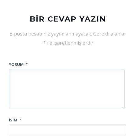
BIR CEVAP YAZIN
E-posta hesabınız yayımlanmayacak.
Gerekli alanlar
*
ile işaretlenmişlerdir
YORUM
*
İSIM
*