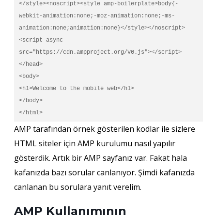
</style><noscript><style amp-boilerplate>body{-
webkit-animation:none;-moz-animation:none;-ms-
animation:none;animation:none}</style></noscript>

<script async 
src="https://cdn.ampproject.org/v0.js"></script>

</head>

<body>

<h1>Welcome to the mobile web</h1>

</body>

</html>
AMP tarafından örnek gösterilen kodlar ile sizlere
HTML siteler için AMP kurulumu nasıl yapılır
gösterdik. Artık bir AMP sayfanız var. Fakat hala
kafanızda bazı sorular canlanıyor. Şimdi kafanızda
canlanan bu sorulara yanıt verelim.
AMP Kullanımının