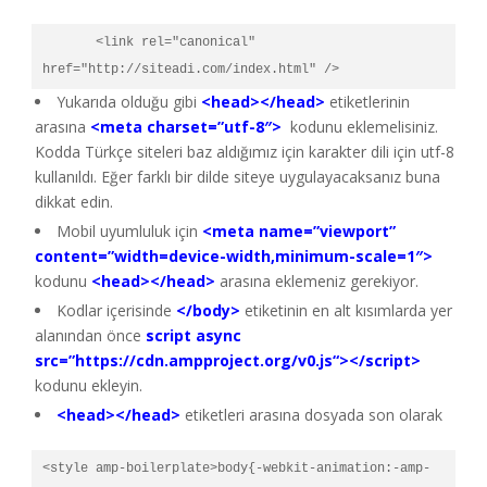
       <link rel="canonical" 
href="http://siteadi.com/index.html" />
Yukarıda olduğu gibi
<head></head>
etiketlerinin
arasına
<meta charset=”utf-8″>
kodunu eklemelisiniz.
Kodda Türkçe siteleri baz aldığımız için karakter dili için utf-8
kullanıldı. Eğer farklı bir dilde siteye uygulayacaksanız buna
dikkat edin.
Mobil uyumluluk için
<meta name=”viewport”
content=”width=device-width,minimum-scale=1″>
kodunu
<head></head>
arasına eklemeniz gerekiyor.
Kodlar içerisinde
</body>
etiketinin en alt kısımlarda yer
alanından önce
script async
src=”https://cdn.ampproject.org/v0.js“></script>
kodunu ekleyin.
<head></head>
etiketleri arasına dosyada son olarak
<style amp-boilerplate>body{-webkit-animation:-amp-