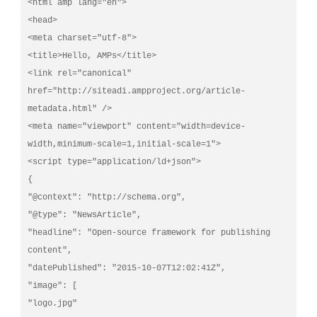
<html amp lang="en">

<head>

<meta charset="utf-8">

<title>Hello, AMPs</title>

<link rel="canonical" 
href="http://siteadi.ampproject.org/article-
metadata.html" />

<meta name="viewport" content="width=device-
width,minimum-scale=1,initial-scale=1">

<script type="application/ld+json">

{

"@context": "http://schema.org",

"@type": "NewsArticle",

"headline": "Open-source framework for publishing 
content",

"datePublished": "2015-10-07T12:02:41Z",

"image": [

"logo.jpg"
