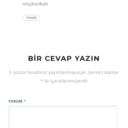
oluşturdum.
Cevapla
BIR CEVAP YAZIN
E-posta hesabınız yayımlanmayacak.
Gerekli alanlar
*
ile işaretlenmişlerdir
YORUM
*