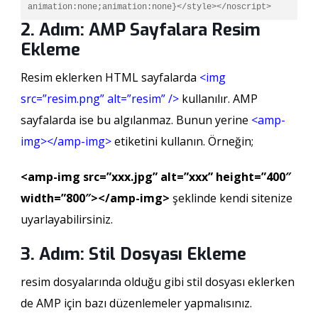
animation:none;animation:none}</style></noscript>
2. Adım: AMP Sayfalara Resim
Ekleme
Resim eklerken HTML sayfalarda
<img
src=”resim.png” alt=”resim” />
kullanılır. AMP
sayfalarda ise bu algılanmaz. Bunun yerine
<amp-
img></amp-img>
etiketini kullanın. Örneğin;
<amp-img src=”xxx.jpg” alt=”xxx” height=”400″
width=”800″></amp-img>
şeklinde kendi sitenize
uyarlayabilirsiniz.
3. Adım: Stil Dosyası Ekleme
resim dosyalarında olduğu gibi stil dosyası eklerken
de AMP için bazı düzenlemeler yapmalısınız.