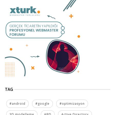
TAG
#android
#google
#optimizasyon
3D modelleme
ABD
Active Directory