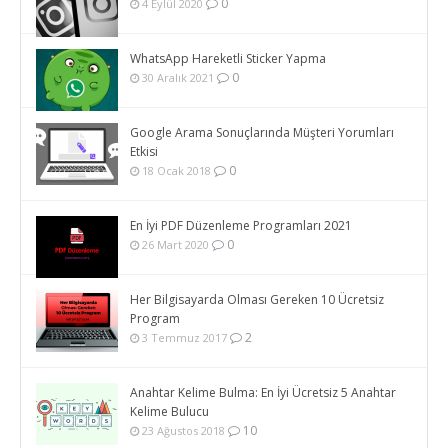
0
4 Eylül 2020
WhatsApp Hareketli Sticker Yapma
0
30 Aralık 2021
Google Arama Sonuçlarında Müşteri Yorumları
Etkisi
0
18 Ocak 2018
En İyi PDF Düzenleme Programları 2021
0
26 Mart 2020
Her Bilgisayarda Olması Gereken 10 Ücretsiz
Program
2
3 Temmuz 2017
Anahtar Kelime Bulma: En İyi Ücretsiz 5 Anahtar
Kelime Bulucu
10
23 Ağustos 2018