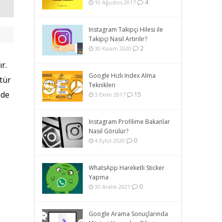
4
10 Ağustos 2017
Instagram Takipçi Hilesi ile
Takipçi Nasıl Artırılır?
2
30 Kasım 2020
r.
Google Hızlı Index Alma
 tür
Teknikleri
zde
15
3 Ekim 2017
Instagram Profilime Bakanlar
Nasıl Görülür?
0
4 Eylül 2020
WhatsApp Hareketli Sticker
Yapma
0
30 Aralık 2021
Google Arama Sonuçlarında