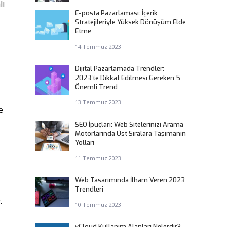
lı
E-posta Pazarlaması: İçerik
Stratejileriyle Yüksek Dönüşüm Elde
Etme
14 Temmuz 2023
Dijital Pazarlamada Trendler:
2023’te Dikkat Edilmesi Gereken 5
Önemli Trend
13 Temmuz 2023
e
SEO İpuçları: Web Sitelerinizi Arama
Motorlarında Üst Sıralara Taşımanın
Yolları
11 Temmuz 2023
Web Tasarımında İlham Veren 2023
Trendleri
.
10 Temmuz 2023
vCloud Kullanım Alanları Nelerdir?