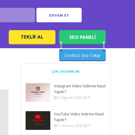
DEVAM ET
TEKLIF AL
SEO PANELİ
ı
Ücretsiz Sıra Takip
ÇOK OKUNANLAR
Instagram Video İndirme Nasıl
Yapılır?
1
27 Ağustos 2020
YouTube Video İndirme Nasıl
Yapılır?
1
7 Temmuz 2020