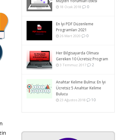
Müşteri Yorumları Etkisi
0
18 Ocak 2018
En İyi PDF Düzenleme
Programları 2021
0
26 Mart 2020
Her Bilgisayarda Olması
Gereken 10 Ücretsiz Program
2
3 Temmuz 2017
Anahtar Kelime Bulma: En İyi
Ücretsiz 5 Anahtar Kelime
Bulucu
10
23 Ağustos 2018
an
zin