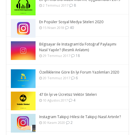
8
2 Temmuz 2017
En Popüler Sosyal Medya Siteleri 2020
40
15 Nisan 2018
Bilgisayar ile Instagram’da Fotoğraf Paylaşımı
Nasıl Yapılır? (Resmli Anlatım)
18
29 Temmuz 2017
Özelliklerine Göre En İyi Forum Yazılımları 2020
6
20 Temmuz 2017
47 En İyi ve Ücretsiz Vektör Siteleri
4
10 Ağustos 2017
Instagram Takipçi Hilesi ile Takipçi Nasıl Artırılır?
2
30 Kasım 2020