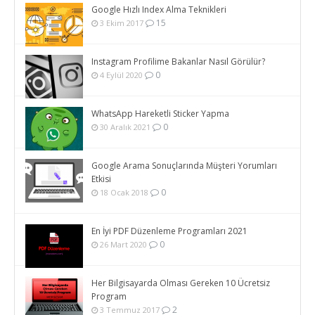
Google Hızlı Index Alma Teknikleri
15
3 Ekim 2017
Instagram Profilime Bakanlar Nasıl Görülür?
0
4 Eylül 2020
WhatsApp Hareketli Sticker Yapma
0
30 Aralık 2021
Google Arama Sonuçlarında Müşteri Yorumları
Etkisi
0
18 Ocak 2018
En İyi PDF Düzenleme Programları 2021
0
26 Mart 2020
Her Bilgisayarda Olması Gereken 10 Ücretsiz
Program
2
3 Temmuz 2017