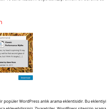
h
ir popüler WordPress anlık arama eklentisidir. Bu eklentiyi
yca ekleyebilirsiniz. Ziyaretçiler, WordPress sitenizin arama