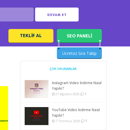
DEVAM ET
TEKLIF AL
SEO PANELİ
ı
Ücretsiz Sıra Takip
ÇOK OKUNANLAR
Instagram Video İndirme Nasıl
Yapılır?
1
27 Ağustos 2020
YouTube Video İndirme Nasıl
Yapılır?
1
7 Temmuz 2020