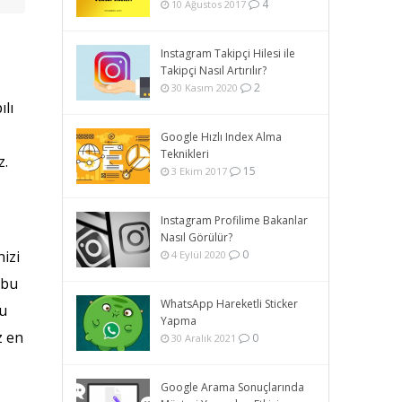
4
10 Ağustos 2017
Instagram Takipçi Hilesi ile
Takipçi Nasıl Artırılır?
2
30 Kasım 2020
ılı
Google Hızlı Index Alma
Teknikleri
z.
15
3 Ekim 2017
Instagram Profilime Bakanlar
Nasıl Görülür?
0
nizi
4 Eylül 2020
 bu
WhatsApp Hareketli Sticker
bu
Yapma
z en
0
30 Aralık 2021
Google Arama Sonuçlarında