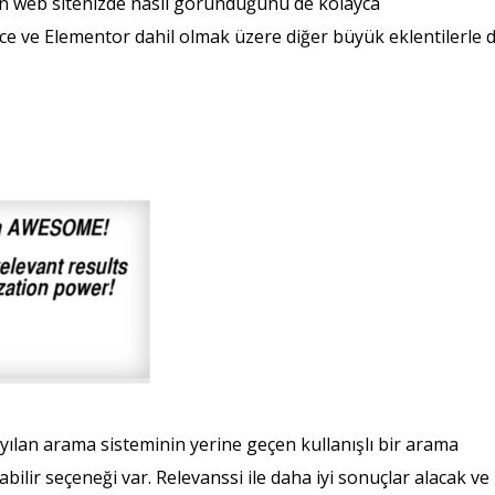
ızın web sitenizde nasıl göründüğünü de kolayca
ce ve Elementor dahil olmak üzere diğer büyük eklentilerle 
ılan arama sisteminin yerine geçen kullanışlı bir arama
abilir seçeneği var. Relevanssi ile daha iyi sonuçlar alacak ve