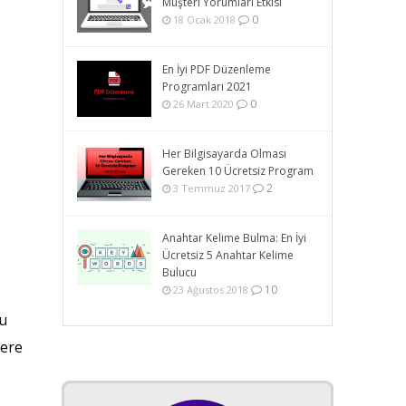
Müşteri Yorumları Etkisi
0
18 Ocak 2018
En İyi PDF Düzenleme
Programları 2021
0
26 Mart 2020
Her Bilgisayarda Olması
Gereken 10 Ücretsiz Program
2
3 Temmuz 2017
Anahtar Kelime Bulma: En İyi
Ücretsiz 5 Anahtar Kelime
Bulucu
10
23 Ağustos 2018
Bu
lere