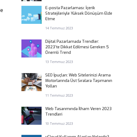
E-posta Pazarlaması: İçerik
de
Stratejileriyle Yüksek Dönüşüm Elde
Etme
14 Temmuz 2023
Dijital Pazarlamada Trendler:
2023’te Dikkat Edilmesi Gereken 5
Önemli Trend
13 Temmuz 2023
SEO İpuçları: Web Sitelerinizi Arama
Motorlarında Üst Sıralara Taşımanın
Yolları
11 Temmuz 2023
Web Tasarımında İlham Veren 2023
Trendleri
10 Temmuz 2023
vCloud Kullanım Alanları Nelerdir?