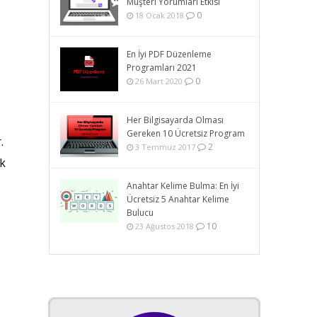
Müşteri Yorumları Etkisi
0
18 Ocak 2018
En İyi PDF Düzenleme
Programları 2021
0
26 Mart 2020
Her Bilgisayarda Olması
Gereken 10 Ücretsiz Program
.
2
3 Temmuz 2017
ek
Anahtar Kelime Bulma: En İyi
Ücretsiz 5 Anahtar Kelime
Bulucu
10
23 Ağustos 2018