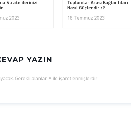
a Stratejilerinizi
Toplumlar Arası Bağlantıları
in
Nasıl Güçlendirir?
muz 2023
18 Temmuz 2023
CEVAP YAZIN
yacak.
Gerekli alanlar
*
ile işaretlenmişlerdir