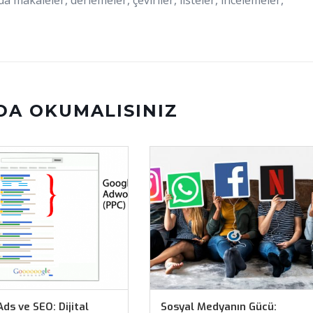
a makaleler, derlemeler, çeviriler, listeler, incelemeler,
DA OKUMALISINIZ
ds ve SEO: Dijital
Sosyal Medyanın Gücü: