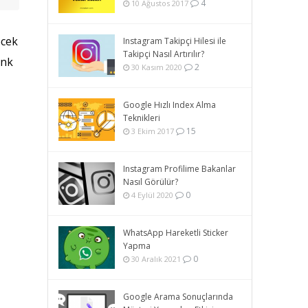
4
10 Ağustos 2017
ecek
Instagram Takipçi Hilesi ile
Takipçi Nasıl Artırılır?
ink
2
30 Kasım 2020
Google Hızlı Index Alma
Teknikleri
15
3 Ekim 2017
Instagram Profilime Bakanlar
Nasıl Görülür?
0
4 Eylül 2020
WhatsApp Hareketli Sticker
Yapma
0
30 Aralık 2021
Google Arama Sonuçlarında