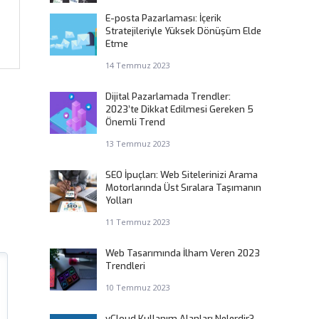
E-posta Pazarlaması: İçerik
Stratejileriyle Yüksek Dönüşüm Elde
Etme
14 Temmuz 2023
Dijital Pazarlamada Trendler:
2023’te Dikkat Edilmesi Gereken 5
Önemli Trend
13 Temmuz 2023
SEO İpuçları: Web Sitelerinizi Arama
Motorlarında Üst Sıralara Taşımanın
Yolları
11 Temmuz 2023
Web Tasarımında İlham Veren 2023
Trendleri
10 Temmuz 2023
vCloud Kullanım Alanları Nelerdir?