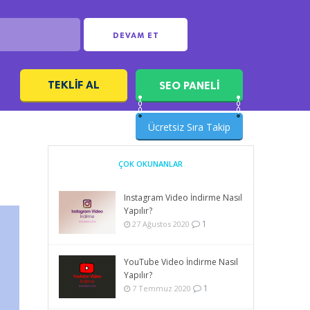
DEVAM ET
TEKLIF AL
SEO PANELİ
ı
Ücretsiz Sıra Takip
ÇOK OKUNANLAR
Instagram Video İndirme Nasıl
Yapılır?
1
27 Ağustos 2020
YouTube Video İndirme Nasıl
Yapılır?
1
7 Temmuz 2020