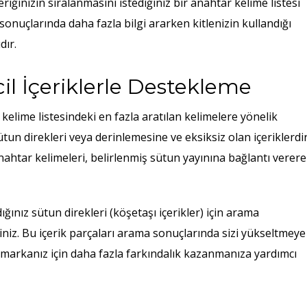
çeriğinizin sıralanmasını istediğiniz bir anahtar kelime listesi
onuçlarında daha fazla bilgi ararken kitlenizin kullandığı
dır.
ncil İçeriklerle Destekleme
r kelime listesindeki en fazla aratılan kelimelere yönelik
tun direkleri veya derinlemesine ve eksiksiz olan içeriklerdir
anahtar kelimeleri, belirlenmiş sütun yayınına bağlantı verer
ğınız sütun direkleri (köşetaşı içerikler) için arama
siniz. Bu içerik parçaları arama sonuçlarında sizi yükseltmeye
e markanız için daha fazla farkındalık kazanmanıza yardımcı