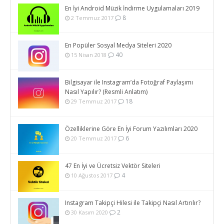
En İyi Android Müzik İndirme Uygulamaları 2019
8
2 Temmuz 2017
En Popüler Sosyal Medya Siteleri 2020
40
15 Nisan 2018
Bilgisayar ile Instagram’da Fotoğraf Paylaşımı
Nasıl Yapılır? (Resmli Anlatım)
18
29 Temmuz 2017
Özelliklerine Göre En İyi Forum Yazılımları 2020
6
20 Temmuz 2017
47 En İyi ve Ücretsiz Vektör Siteleri
4
10 Ağustos 2017
Instagram Takipçi Hilesi ile Takipçi Nasıl Artırılır?
2
30 Kasım 2020