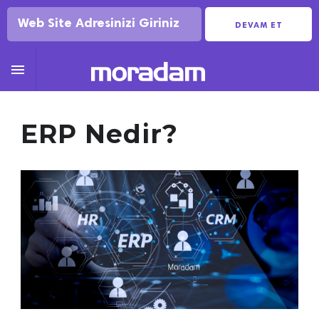
DEVAM ET

ERP Nedir?