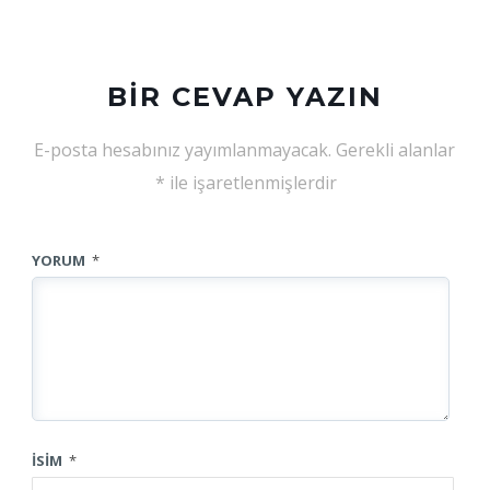
BIR CEVAP YAZIN
E-posta hesabınız yayımlanmayacak.
Gerekli alanlar
*
ile işaretlenmişlerdir
YORUM
*
İSIM
*