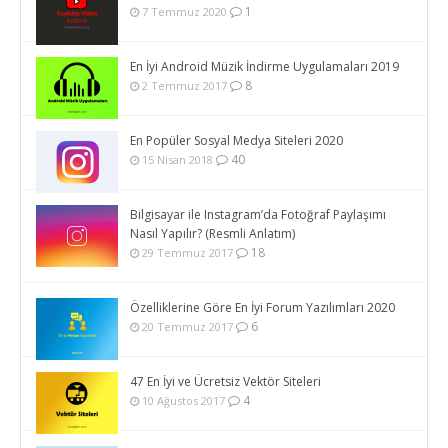
1
7 Temmuz 2020
En İyi Android Müzik İndirme Uygulamaları 2019
8
2 Temmuz 2017
En Popüler Sosyal Medya Siteleri 2020
40
15 Nisan 2018
Bilgisayar ile Instagram’da Fotoğraf Paylaşımı
Nasıl Yapılır? (Resmli Anlatım)
18
29 Temmuz 2017
Özelliklerine Göre En İyi Forum Yazılımları 2020
6
20 Temmuz 2017
47 En İyi ve Ücretsiz Vektör Siteleri
4
10 Ağustos 2017