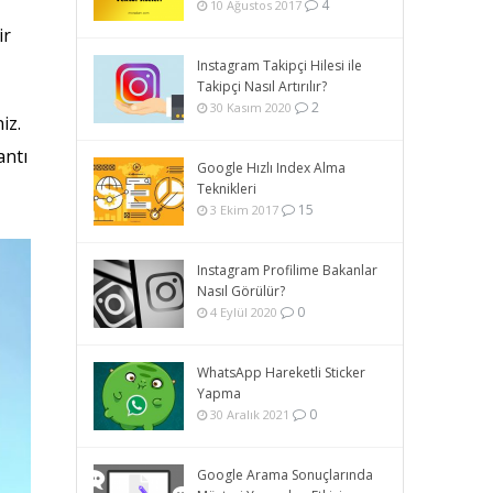
4
10 Ağustos 2017
ir
Instagram Takipçi Hilesi ile
Takipçi Nasıl Artırılır?
2
30 Kasım 2020
iz.
antı
Google Hızlı Index Alma
Teknikleri
15
3 Ekim 2017
Instagram Profilime Bakanlar
Nasıl Görülür?
0
4 Eylül 2020
WhatsApp Hareketli Sticker
Yapma
0
30 Aralık 2021
Google Arama Sonuçlarında