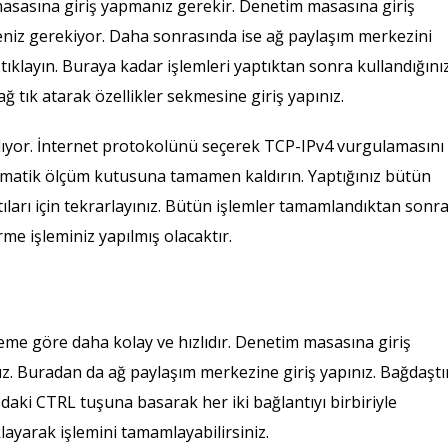
 masasına giriş yapmanız gerekir. Denetim masasına giriş
niz gerekiyor. Daha sonrasında ise ağ paylaşım merkezini
e tıklayın. Buraya kadar işlemleri yaptıktan sonra kullandığını
ğ tık atarak özellikler sekmesine giriş yapınız.
lıyor. İnternet protokolünü seçerek TCP-IPv4 vurgulamasını
Otomatik ölçüm kutusuna tamamen kaldırın. Yaptığınız bütün
tıları için tekrarlayınız. Bütün işlemler tamamlandıktan sonr
irme işleminiz yapılmış olacaktır.
eme göre daha kolay ve hızlıdır. Denetim masasına giriş
ız. Buradan da ağ paylaşım merkezine giriş yapınız. Bağdaştır
ızdaki CTRL tuşuna basarak her iki bağlantıyı birbiriyle
layarak işlemini tamamlayabilirsiniz.