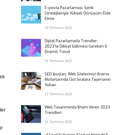
E-posta Pazarlaması: İçerik
Stratejileriyle Yüksek Dönüşüm Elde
Etme
14 Temmuz 2023
Dijital Pazarlamada Trendler:
2023’te Dikkat Edilmesi Gereken 5
Önemli Trend
13 Temmuz 2023
SEO İpuçları: Web Sitelerinizi Arama
sek
Motorlarında Üst Sıralara Taşımanın
Yolları
11 Temmuz 2023
Web Tasarımında İlham Veren 2023
ler
Trendleri
10 Temmuz 2023
ir
vCloud Kullanım Alanları Nelerdir?