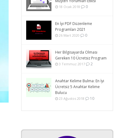
Müşteri Yorumları Etkisi
0
18 Ocak 2018
En İyi PDF Düzenleme
Programları 2021
0
26 Mart 2020
Her Bilgisayarda Olması
Gereken 10 Ücretsiz Program
2
3 Temmuz 2017
Anahtar Kelime Bulma: En İyi
Ücretsiz 5 Anahtar Kelime
Bulucu
10
23 Ağustos 2018