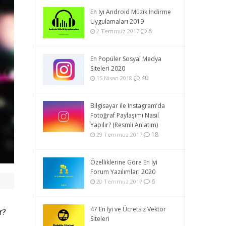
En İyi Android Müzik İndirme
Uygulamaları 2019
8
2 Temmuz 2017
En Popüler Sosyal Medya
Siteleri 2020
40
15 Nisan 2018
Bilgisayar ile Instagram’da
Fotoğraf Paylaşımı Nasıl
Yapılır? (Resmli Anlatım)
18
29 Temmuz 2017
Özelliklerine Göre En İyi
Forum Yazılımları 2020
6
20 Temmuz 2017
47 En İyi ve Ücretsiz Vektör
r?
Siteleri