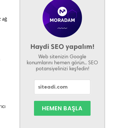
z ağ
Haydi SEO yapalım!
Web sitenizin Google
a
konumlarını hemen görün... SEO
potansiyelinizi keşfedin!
ıcı