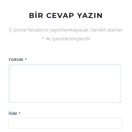
BIR CEVAP YAZIN
E-posta hesabınız yayımlanmayacak.
Gerekli alanlar
*
ile işaretlenmişlerdir
YORUM
*
İSIM
*