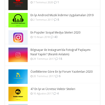
1
7 Temmuz 2020
En İyi Android Müzik İndirme Uygulamaları 2019
8
2 Temmuz 2017
En Popüler Sosyal Medya Siteleri 2020
40
15 Nisan 2018
Bilgisayar ile Instagram’da Fotoğraf Paylaşımı
Nasıl Yapılır? (Resmli Anlatım)
18
29 Temmuz 2017
Özelliklerine Göre En İyi Forum Yazılımları 2020
6
20 Temmuz 2017
47 En İyi ve Ücretsiz Vektör Siteleri
4
10 Ağustos 2017