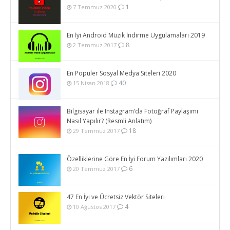
1
7 Temmuz 2020
En İyi Android Müzik İndirme Uygulamaları 2019
8
2 Temmuz 2017
En Popüler Sosyal Medya Siteleri 2020
40
15 Nisan 2018
Bilgisayar ile Instagram’da Fotoğraf Paylaşımı
Nasıl Yapılır? (Resmli Anlatım)
18
29 Temmuz 2017
Özelliklerine Göre En İyi Forum Yazılımları 2020
6
20 Temmuz 2017
47 En İyi ve Ücretsiz Vektör Siteleri
4
10 Ağustos 2017