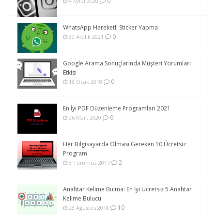
0
4 Eylül 2020
WhatsApp Hareketli Sticker Yapma
0
30 Aralık 2021
Google Arama Sonuçlarında Müşteri Yorumları
Etkisi
0
18 Ocak 2018
En İyi PDF Düzenleme Programları 2021
0
26 Mart 2020
Her Bilgisayarda Olması Gereken 10 Ücretsiz
Program
2
3 Temmuz 2017
Anahtar Kelime Bulma: En İyi Ücretsiz 5 Anahtar
Kelime Bulucu
10
23 Ağustos 2018