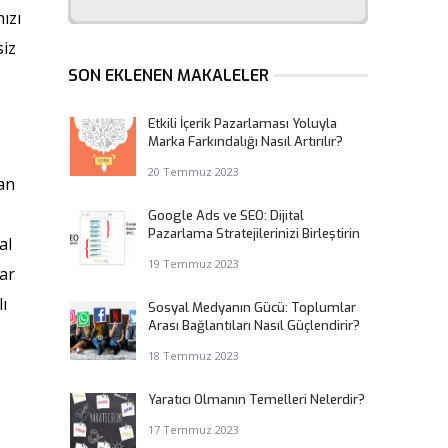
ızı
siz
SON EKLENEN MAKALELER
Etkili İçerik Pazarlaması Yoluyla
Marka Farkındalığı Nasıl Artırılır?
20 Temmuz 2023
lan
Google Ads ve SEO: Dijital
Pazarlama Stratejilerinizi Birleştirin
al
19 Temmuz 2023
ar
ı
Sosyal Medyanın Gücü: Toplumlar
Arası Bağlantıları Nasıl Güçlendirir?
.
18 Temmuz 2023
Yaratıcı Olmanın Temelleri Nelerdir?
17 Temmuz 2023