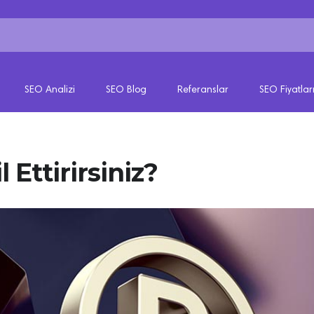
SEO Analizi
SEO Blog
Referanslar
SEO Fiyatlar
 Ettirirsiniz?