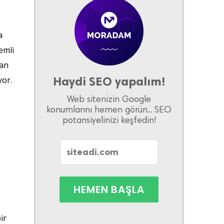
a
emli
dan
Haydi SEO yapalım!
yor.
Web sitenizin Google
konumlarını hemen görün... SEO
potansiyelinizi keşfedin!
ir