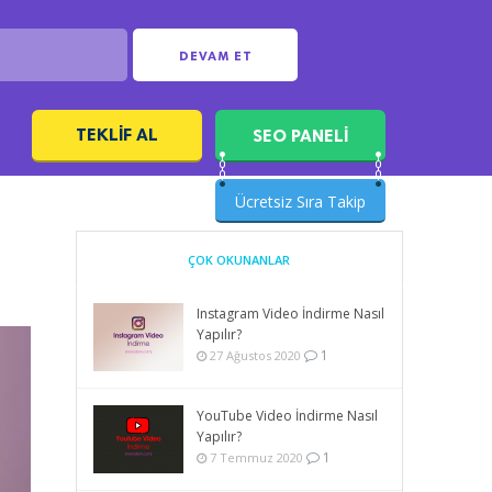
DEVAM ET
TEKLIF AL
SEO PANELİ
ı
Ücretsiz Sıra Takip
ÇOK OKUNANLAR
Instagram Video İndirme Nasıl
Yapılır?
1
27 Ağustos 2020
YouTube Video İndirme Nasıl
Yapılır?
1
7 Temmuz 2020