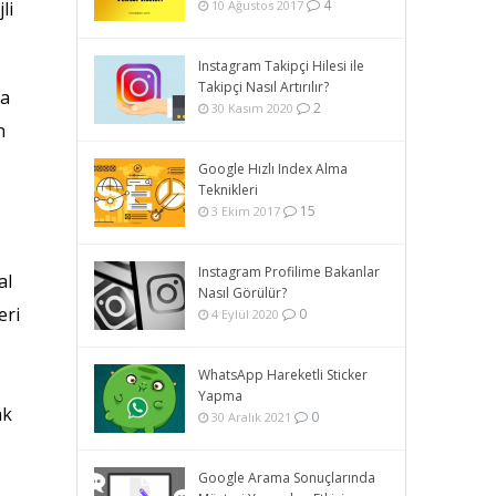
4
li
10 Ağustos 2017
Instagram Takipçi Hilesi ile
Takipçi Nasıl Artırılır?
sa
2
30 Kasım 2020
n
Google Hızlı Index Alma
Teknikleri
15
3 Ekim 2017
Instagram Profilime Bakanlar
al
Nasıl Görülür?
eri
0
4 Eylül 2020
WhatsApp Hareketli Sticker
Yapma
ak
0
30 Aralık 2021
Google Arama Sonuçlarında