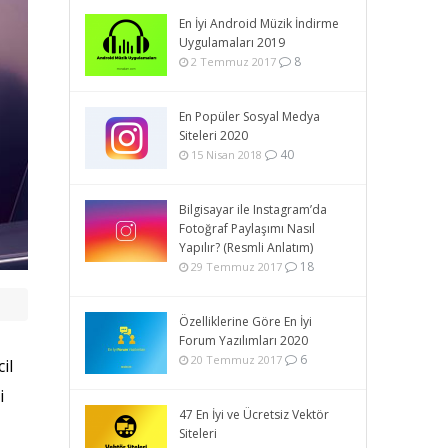
En İyi Android Müzik İndirme
Uygulamaları 2019
8
2 Temmuz 2017
En Popüler Sosyal Medya
Siteleri 2020
40
15 Nisan 2018
Bilgisayar ile Instagram’da
Fotoğraf Paylaşımı Nasıl
Yapılır? (Resmli Anlatım)
18
29 Temmuz 2017
Özelliklerine Göre En İyi
Forum Yazılımları 2020
6
20 Temmuz 2017
il
i
47 En İyi ve Ücretsiz Vektör
Siteleri