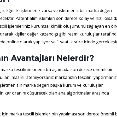
şır. Eğer ki işletmeniz varsa ve işletmeniz bir marka değeri
ektir. Patent alım işlemleri son derece kolay ve hızlı olsa d
cili işlemleriniz kurumsal kimlik oluşumunu sağlayan en ön
ptırarak kişiler değer kazandığı gibi resmi kuruluşlar tarafın
e online olarak yapılıyor ve 1 saatlik süre içinde gerçekleşi
ın Avantajları Nelerdir?
z marka tescilinin önemi bu aşamada son derece önemli bir
llanılmasını istemiyorsanız markanızın tescilini yaptırmanız
z işletmenizin marka değeri başka kurum ve kuruluşlar
zin kar oranını düşürecek olan ana algoritmalar arasında
in marka tescili işlemlerinin yapılması son derece önemli b