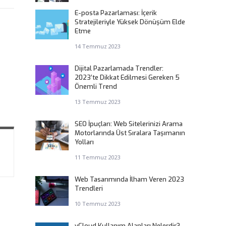
E-posta Pazarlaması: İçerik
Stratejileriyle Yüksek Dönüşüm Elde
Etme
14 Temmuz 2023
Dijital Pazarlamada Trendler:
2023’te Dikkat Edilmesi Gereken 5
Önemli Trend
13 Temmuz 2023
SEO İpuçları: Web Sitelerinizi Arama
Motorlarında Üst Sıralara Taşımanın
Yolları
11 Temmuz 2023
Web Tasarımında İlham Veren 2023
Trendleri
10 Temmuz 2023
vCloud Kullanım Alanları Nelerdir?