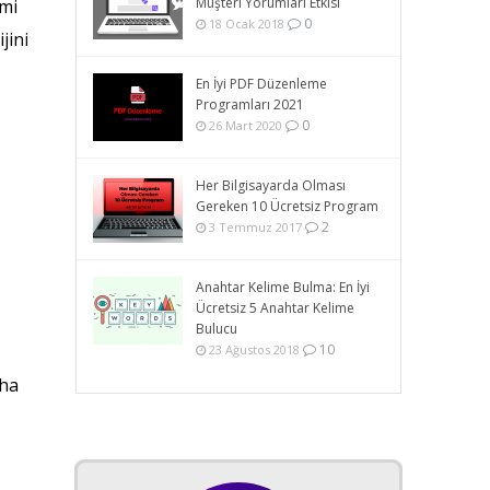
Müşteri Yorumları Etkisi
smi
0
18 Ocak 2018
jini
En İyi PDF Düzenleme
Programları 2021
0
26 Mart 2020
Her Bilgisayarda Olması
Gereken 10 Ücretsiz Program
2
3 Temmuz 2017
Anahtar Kelime Bulma: En İyi
Ücretsiz 5 Anahtar Kelime
Bulucu
10
23 Ağustos 2018
aha