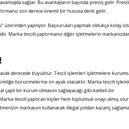
antajda sağlar. Bu avantajların başında prestij gelir. Prestij
ptırmanız son derece önemli bir hususa denk gelir.
’’ üzerinden yapılıyor. Başvuruları yapmak oldukça kolay ol
ir. Marka tescili yaptırmanız diğer işletmelerin markanızda
!
ak derecede büyüktür. Tescil işlemleri işletmelere kurums
kimliğe bürünmelerine ön ayak olacaktır. Marka tescili işleml
al çaplı bir kurum olmasını sağlayacağı gibi kaliteli bir
Marka tescili yaptıran kişiler hem toplumsal onayı almış olur
tmenizin markasını kullanarak illegal yoldan kazanç sağlam