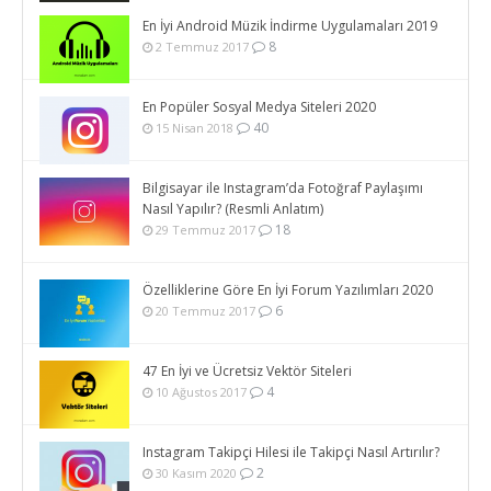
En İyi Android Müzik İndirme Uygulamaları 2019
8
2 Temmuz 2017
En Popüler Sosyal Medya Siteleri 2020
40
15 Nisan 2018
Bilgisayar ile Instagram’da Fotoğraf Paylaşımı
Nasıl Yapılır? (Resmli Anlatım)
18
29 Temmuz 2017
Özelliklerine Göre En İyi Forum Yazılımları 2020
6
20 Temmuz 2017
47 En İyi ve Ücretsiz Vektör Siteleri
4
10 Ağustos 2017
Instagram Takipçi Hilesi ile Takipçi Nasıl Artırılır?
2
30 Kasım 2020