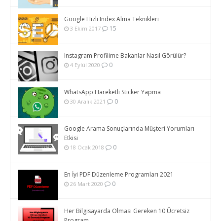
Google Hızlı Index Alma Teknikleri
15
3 Ekim 2017
Instagram Profilime Bakanlar Nasıl Görülür?
0
4 Eylül 2020
WhatsApp Hareketli Sticker Yapma
0
30 Aralık 2021
Google Arama Sonuçlarında Müşteri Yorumları
Etkisi
0
18 Ocak 2018
En İyi PDF Düzenleme Programları 2021
0
26 Mart 2020
Her Bilgisayarda Olması Gereken 10 Ücretsiz
Program