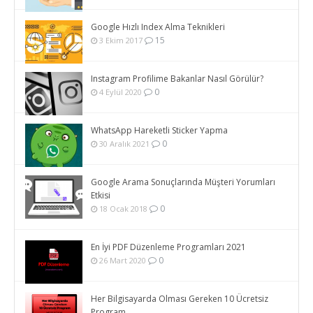
Google Hızlı Index Alma Teknikleri
15
3 Ekim 2017
Instagram Profilime Bakanlar Nasıl Görülür?
0
4 Eylül 2020
WhatsApp Hareketli Sticker Yapma
0
30 Aralık 2021
Google Arama Sonuçlarında Müşteri Yorumları
Etkisi
0
18 Ocak 2018
En İyi PDF Düzenleme Programları 2021
0
26 Mart 2020
Her Bilgisayarda Olması Gereken 10 Ücretsiz
Program