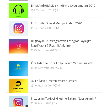
En İyi Android Müzik İndirme Uygulamaları 2019
8
2 Temmuz 2017
En Popüler Sosyal Medya Siteleri 2020
40
15 Nisan 2018
Bilgisayar ile Instagram’da Fotoğraf Paylaşımı
Nasıl Yapılır? (Resmli Anlatım)
18
29 Temmuz 2017
Özelliklerine Göre En İyi Forum Yazılımları 2020
6
20 Temmuz 2017
47 En İyi ve Ücretsiz Vektör Siteleri
4
10 Ağustos 2017
Instagram Takipçi Hilesi ile Takipçi Nasıl Artırılır?
2
30 Kasım 2020