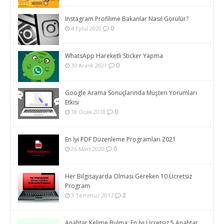
Instagram Profilime Bakanlar Nasıl Görülür?
0
4 Eylül 2020
WhatsApp Hareketli Sticker Yapma
0
30 Aralık 2021
Google Arama Sonuçlarında Müşteri Yorumları
Etkisi
0
18 Ocak 2018
En İyi PDF Düzenleme Programları 2021
0
26 Mart 2020
Her Bilgisayarda Olması Gereken 10 Ücretsiz
Program
2
3 Temmuz 2017
Anahtar Kelime Bulma: En İyi Ücretsiz 5 Anahtar