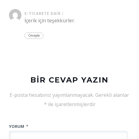
E-TICARETE DAIR
:
İçerik için teşekkürler.
Cevapla
BIR CEVAP YAZIN
E-posta hesabınız yayımlanmayacak.
Gerekli alanlar
*
ile işaretlenmişlerdir
YORUM
*