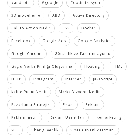
#android
#google
#optimizasyon
3D modelleme
ABD
Active Directory
Call to Action Nedir
CSS
Docker
Facebook
Google Ads
Google Analytics
Google Chrome
Görsellik ve Tasarım Uyumu
Güçlü Marka Kimliği Oluşturma
Hosting
HTML
HTTP
Instagram
internet
JavaScript
Kalite Puanı Nedir
Marka Vizyonu Nedir
Pazarlama Stratejisi
Pepsi
Reklam
Reklam metni
Reklam Uzantıları
Remarketing
SEO
Siber güvenlik
Siber Güvenlik Uzmanı