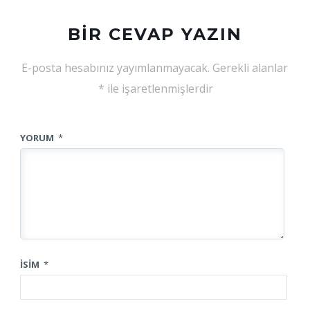
BIR CEVAP YAZIN
E-posta hesabınız yayımlanmayacak.
Gerekli alanlar
*
ile işaretlenmişlerdir
YORUM
*
İSIM
*