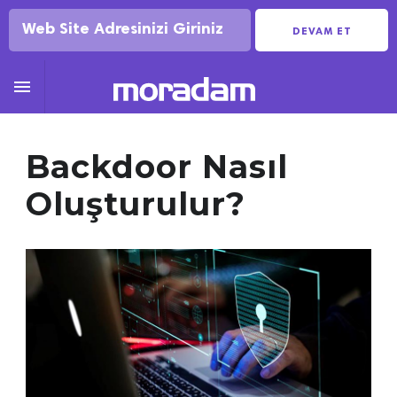
DEVAM ET

Backdoor Nasıl
Oluşturulur?