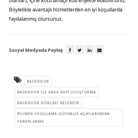
olanlar), içine kötü amaçlı kod enjekte edebilirsiniz.
Böylelikle avantajlı hizmetlerden en iyi koşullarda
faydalanmış olursunuz.
Sosyal Medyada Paylaş
BACKDOOR
BACKDOOR ILE ARKA KAPI OLUŞTURMA
BACKDOOR RISKLERI NELERDIR
BILINEN UYGULAMA GÜVENLIK AÇIKLARINDAN
YARARLANMA