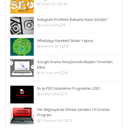
15
3 Ekim 2017
Instagram Profilime Bakanlar Nasıl Görülür?
0
4 Eylül 2020
WhatsApp Hareketli Sticker Yapma
0
30 Aralık 2021
Google Arama Sonuçlarında Müşteri Yorumları
Etkisi
0
18 Ocak 2018
En İyi PDF Düzenleme Programları 2021
0
26 Mart 2020
Her Bilgisayarda Olması Gereken 10 Ücretsiz
Program
2
3 Temmuz 2017