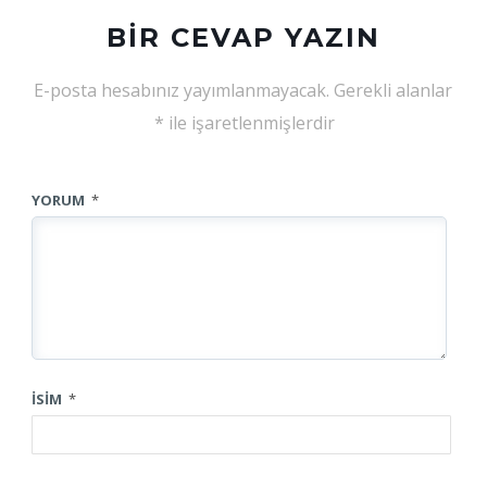
BIR CEVAP YAZIN
E-posta hesabınız yayımlanmayacak.
Gerekli alanlar
*
ile işaretlenmişlerdir
YORUM
*
İSIM
*