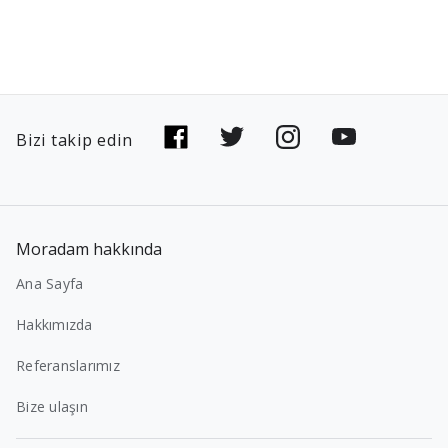
Bizi takip edin
Moradam hakkında
Ana Sayfa
Hakkımızda
Referanslarımız
Bize ulaşın