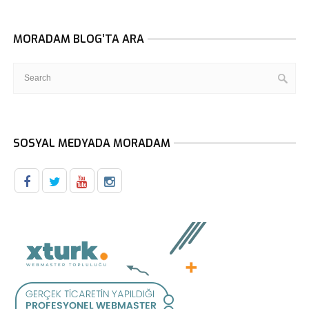
MORADAM BLOG’TA ARA
SOSYAL MEDYADA MORADAM