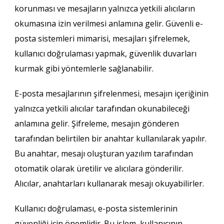
korunması ve mesajların yalnızca yetkili alıcıların
okumasına izin verilmesi anlamına gelir. Güvenli e-
posta sistemleri mimarisi, mesajları şifrelemek,
kullanıcı doğrulaması yapmak, güvenlik duvarları
kurmak gibi yöntemlerle sağlanabilir.
E-posta mesajlarının şifrelenmesi, mesajın içeriğinin
yalnızca yetkili alıcılar tarafından okunabileceği
anlamına gelir. Şifreleme, mesajın gönderen
tarafından belirtilen bir anahtar kullanılarak yapılır.
Bu anahtar, mesajı oluşturan yazılım tarafından
otomatik olarak üretilir ve alıcılara gönderilir.
Alıcılar, anahtarları kullanarak mesajı okuyabilirler.
Kullanıcı doğrulaması, e-posta sistemlerinin
güvenliği için önemlidir. Bu işlem, kullanıcının