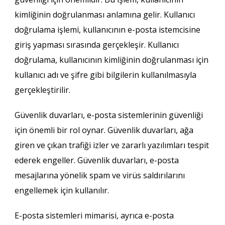
kimliğinin doğrulanması anlamına gelir. Kullanıcı
doğrulama işlemi, kullanıcının e-posta istemcisine
giriş yapması sırasında gerçekleşir. Kullanıcı
doğrulama, kullanıcının kimliğinin doğrulanması için
kullanıcı adı ve şifre gibi bilgilerin kullanılmasıyla
gerçekleştirilir.
Güvenlik duvarları, e-posta sistemlerinin güvenliği
için önemli bir rol oynar. Güvenlik duvarları, ağa
giren ve çıkan trafiği izler ve zararlı yazılımları tespit
ederek engeller. Güvenlik duvarları, e-posta
mesajlarına yönelik spam ve virüs saldırılarını
engellemek için kullanılır.
E-posta sistemleri mimarisi, ayrıca e-posta