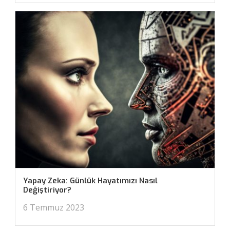
Yapay Zeka: Günlük Hayatımızı Nasıl
Değiştiriyor?
6 Temmuz 2023