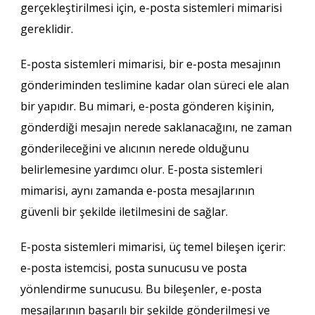
gerçekleştirilmesi için, e-posta sistemleri mimarisi
gereklidir.
E-posta sistemleri mimarisi, bir e-posta mesajının
gönderiminden teslimine kadar olan süreci ele alan
bir yapıdır. Bu mimari, e-posta gönderen kişinin,
gönderdiği mesajın nerede saklanacağını, ne zaman
gönderileceğini ve alıcının nerede olduğunu
belirlemesine yardımcı olur. E-posta sistemleri
mimarisi, aynı zamanda e-posta mesajlarının
güvenli bir şekilde iletilmesini de sağlar.
E-posta sistemleri mimarisi, üç temel bileşen içerir:
e-posta istemcisi, posta sunucusu ve posta
yönlendirme sunucusu. Bu bileşenler, e-posta
mesajlarının başarılı bir şekilde gönderilmesi ve