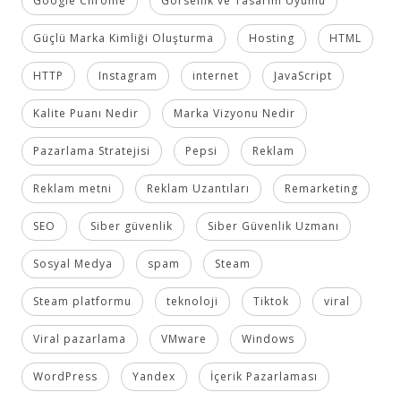
Google Chrome
Görsellik ve Tasarım Uyumu
Güçlü Marka Kimliği Oluşturma
Hosting
HTML
HTTP
Instagram
internet
JavaScript
Kalite Puanı Nedir
Marka Vizyonu Nedir
Pazarlama Stratejisi
Pepsi
Reklam
Reklam metni
Reklam Uzantıları
Remarketing
SEO
Siber güvenlik
Siber Güvenlik Uzmanı
Sosyal Medya
spam
Steam
Steam platformu
teknoloji
Tiktok
viral
Viral pazarlama
VMware
Windows
WordPress
Yandex
İçerik Pazarlaması