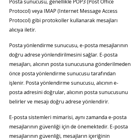
Posta sunucusu, genellikle POP3 (Post Office
Protocol) veya IMAP (Internet Message Access
Protocol) gibi protokoller kullanarak mesajları
alıcıya iletir.
Posta yönlendirme sunucusu, e-posta mesajlarının
doğru adrese yönlendirilmesini sağlar. E-posta
mesajları, alıcının posta sunucusuna gönderilmeden
önce posta yönlendirme sunucusu tarafından
işlenir. Posta yönlendirme sunucusu, alıcının e-
posta adresini doğrular, alıcının posta sunucusunu
belirler ve mesajı doğru adrese yönlendirir.
E-posta sistemleri mimarisi, aynı zamanda e-posta
mesajlarının güvenliği için de önemektedir. E-posta
mesajlarının güvenliği, mesajların içeriğinin