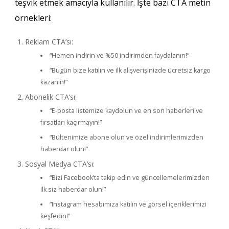
teşvik etmek amacıyla kullanılır. İşte bazı CTA metin
örnekleri:
Reklam CTA’sı:
“Hemen indirin ve %50 indirimden faydalanın!”
“Bugün bize katılın ve ilk alışverişinizde ücretsiz kargo
kazanın!”
Abonelik CTA’sı:
“E-posta listemize kaydolun ve en son haberleri ve
fırsatları kaçırmayın!”
“Bültenimize abone olun ve özel indirimlerimizden
haberdar olun!”
Sosyal Medya CTA’sı:
“Bizi Facebook’ta takip edin ve güncellemelerimizden
ilk siz haberdar olun!”
“Instagram hesabımıza katılın ve görsel içeriklerimizi
keşfedin!”