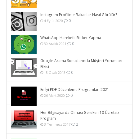
Instagram Profilime Bakanlar Nasıl Görülür?
0
4 Eylül 2020
WhatsApp Hareketli Sticker Yapma
0
30 Aralık 2021
Google Arama Sonuçlarında Müşteri Yorumları
Etkisi
0
18 Ocak 2018
En İyi PDF Düzenleme Programları 2021
0
26 Mart 2020
Her Bilgisayarda Olması Gereken 10 Ücretsiz
Program
2
3 Temmuz 2017