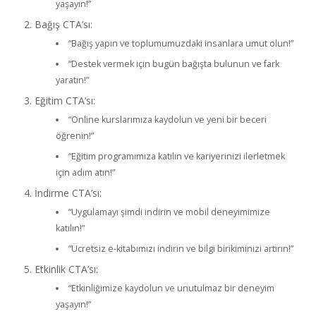
yaşayın!”
Bağış CTA’sı:
“Bağış yapın ve toplumumuzdaki insanlara umut olun!”
“Destek vermek için bugün bağışta bulunun ve fark
yaratın!”
Eğitim CTA’sı:
“Online kurslarımıza kaydolun ve yeni bir beceri
öğrenin!”
“Eğitim programımıza katılın ve kariyerinizi ilerletmek
için adım atın!”
İndirme CTA’sı:
“Uygulamayı şimdi indirin ve mobil deneyimimize
katılın!”
“Ücretsiz e-kitabımızı indirin ve bilgi birikiminizi artırın!”
Etkinlik CTA’sı:
“Etkinliğimize kaydolun ve unutulmaz bir deneyim
yaşayın!”