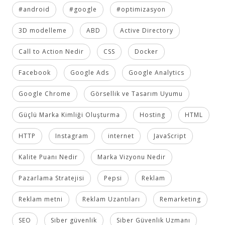
#android
#google
#optimizasyon
3D modelleme
ABD
Active Directory
Call to Action Nedir
CSS
Docker
Facebook
Google Ads
Google Analytics
Google Chrome
Görsellik ve Tasarım Uyumu
Güçlü Marka Kimliği Oluşturma
Hosting
HTML
HTTP
Instagram
internet
JavaScript
Kalite Puanı Nedir
Marka Vizyonu Nedir
Pazarlama Stratejisi
Pepsi
Reklam
Reklam metni
Reklam Uzantıları
Remarketing
SEO
Siber güvenlik
Siber Güvenlik Uzmanı