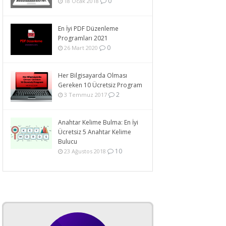
0
18 Ocak 2018
En İyi PDF Düzenleme
Programları 2021
0
26 Mart 2020
Her Bilgisayarda Olması
Gereken 10 Ücretsiz Program
2
3 Temmuz 2017
Anahtar Kelime Bulma: En İyi
Ücretsiz 5 Anahtar Kelime
Bulucu
10
23 Ağustos 2018