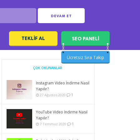
DEVAM ET
TEKLIF AL
SEO PANELİ
ı
Ücretsiz Sıra Takip
ÇOK OKUNANLAR
Instagram Video İndirme Nasıl
Yapılır?
1
27 Ağustos 2020
YouTube Video İndirme Nasıl
Yapılır?
1
7 Temmuz 2020