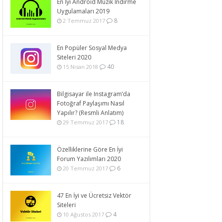
En İyi Android Müzik İndirme
Uygulamaları 2019
8
2 Temmuz 2017
En Popüler Sosyal Medya
Siteleri 2020
40
15 Nisan 2018
Bilgisayar ile Instagram’da
Fotoğraf Paylaşımı Nasıl
Yapılır? (Resmli Anlatım)
18
29 Temmuz 2017
Özelliklerine Göre En İyi
Forum Yazılımları 2020
6
20 Temmuz 2017
47 En İyi ve Ücretsiz Vektör
Siteleri
4
10 Ağustos 2017