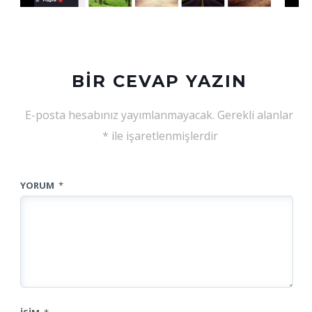
BIR CEVAP YAZIN
E-posta hesabınız yayımlanmayacak.
Gerekli alanlar
*
ile işaretlenmişlerdir
YORUM
*