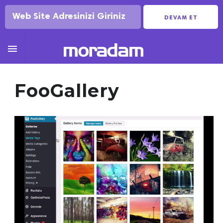
DEVAM ET

FooGallery