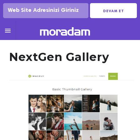
DEVAM ET

NextGen Gallery