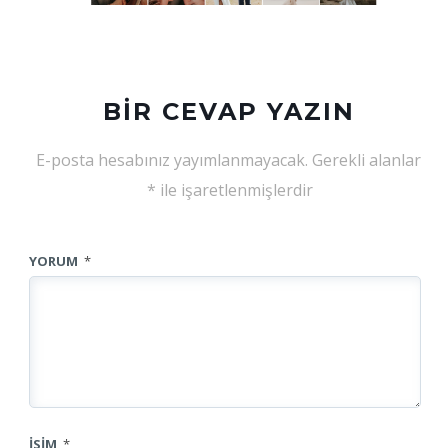
BIR CEVAP YAZIN
E-posta hesabınız yayımlanmayacak.
Gerekli alanlar
*
ile işaretlenmişlerdir
YORUM
*
İSIM
*