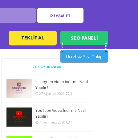
DEVAM ET
TEKLIF AL
SEO PANELİ
ı
Ücretsiz Sıra Takip
ÇOK OKUNANLAR
Instagram Video İndirme Nasıl
Yapılır?
1
27 Ağustos 2020
YouTube Video İndirme Nasıl
Yapılır?
1
7 Temmuz 2020