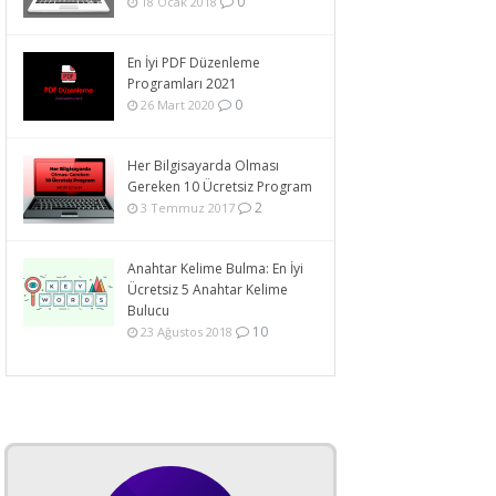
0
18 Ocak 2018
En İyi PDF Düzenleme
Programları 2021
0
26 Mart 2020
Her Bilgisayarda Olması
Gereken 10 Ücretsiz Program
2
3 Temmuz 2017
Anahtar Kelime Bulma: En İyi
Ücretsiz 5 Anahtar Kelime
Bulucu
10
23 Ağustos 2018