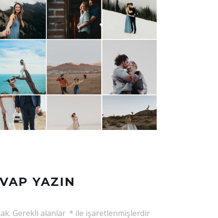
EVAP YAZIN
ak.
Gerekli alanlar
*
ile işaretlenmişlerdir