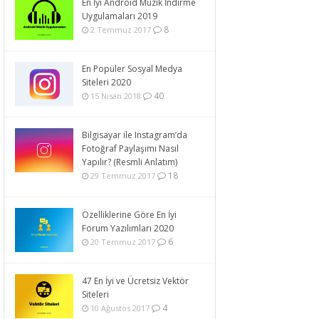
En İyi Android Müzik İndirme
Uygulamaları 2019
8
2 Temmuz 2017
En Popüler Sosyal Medya
Siteleri 2020
40
15 Nisan 2018
Bilgisayar ile Instagram’da
Fotoğraf Paylaşımı Nasıl
Yapılır? (Resmli Anlatım)
18
29 Temmuz 2017
Özelliklerine Göre En İyi
Forum Yazılımları 2020
6
20 Temmuz 2017
47 En İyi ve Ücretsiz Vektör
Siteleri
4
10 Ağustos 2017