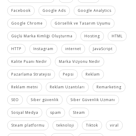
Facebook
Google Ads
Google Analytics
Google Chrome
Görsellik ve Tasarım Uyumu
Güçlü Marka Kimliği Oluşturma
Hosting
HTML
HTTP
Instagram
internet
JavaScript
Kalite Puanı Nedir
Marka Vizyonu Nedir
Pazarlama Stratejisi
Pepsi
Reklam
Reklam metni
Reklam Uzantıları
Remarketing
SEO
Siber güvenlik
Siber Güvenlik Uzmanı
Sosyal Medya
spam
Steam
Steam platformu
teknoloji
Tiktok
viral