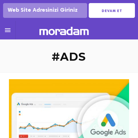
DEVAM ET

#ADS