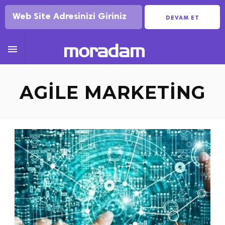
DEVAM ET

AGILE MARKETING