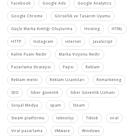
Facebook
Google Ads
Google Analytics
Google Chrome
Görsellik ve Tasarım Uyumu
Güçlü Marka Kimliği Oluşturma
Hosting
HTML
HTTP
Instagram
internet
JavaScript
Kalite Puanı Nedir
Marka Vizyonu Nedir
Pazarlama Stratejisi
Pepsi
Reklam
Reklam metni
Reklam Uzantıları
Remarketing
SEO
Siber güvenlik
Siber Güvenlik Uzmanı
Sosyal Medya
spam
Steam
Steam platformu
teknoloji
Tiktok
viral
Viral pazarlama
VMware
Windows