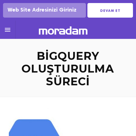
DEVAM ET

BIGQUERY
OLUŞTURULMA
SÜRECI