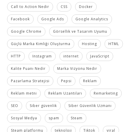
Call to Action Nedir
CSS
Docker
Facebook
Google Ads
Google Analytics
Google Chrome
Görsellik ve Tasarım Uyumu
Güçlü Marka Kimliği Oluşturma
Hosting
HTML
HTTP
Instagram
internet
JavaScript
Kalite Puanı Nedir
Marka Vizyonu Nedir
Pazarlama Stratejisi
Pepsi
Reklam
Reklam metni
Reklam Uzantıları
Remarketing
SEO
Siber güvenlik
Siber Güvenlik Uzmanı
Sosyal Medya
spam
Steam
Steam platformu
teknoloji
Tiktok
viral