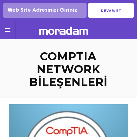
DEVAM ET

COMPTIA
NETWORK
BILEŞENLERI