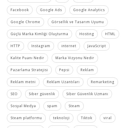
Facebook
Google Ads
Google Analytics
Google Chrome
Görsellik ve Tasarım Uyumu
Güçlü Marka Kimliği Oluşturma
Hosting
HTML
HTTP
Instagram
internet
JavaScript
Kalite Puanı Nedir
Marka Vizyonu Nedir
Pazarlama Stratejisi
Pepsi
Reklam
Reklam metni
Reklam Uzantıları
Remarketing
SEO
Siber güvenlik
Siber Güvenlik Uzmanı
Sosyal Medya
spam
Steam
Steam platformu
teknoloji
Tiktok
viral