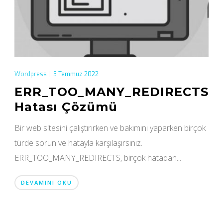
Wordpress
|
5 Temmuz 2022
ERR_TOO_MANY_REDIRECTS
Hatası Çözümü
Bir web sitesini çalıştırırken ve bakımını yaparken birçok
türde sorun ve hatayla karşılaşırsınız.
ERR_TOO_MANY_REDIRECTS, birçok hatadan...
DEVAMINI OKU