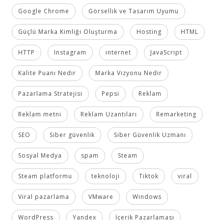
Google Chrome
Görsellik ve Tasarım Uyumu
Güçlü Marka Kimliği Oluşturma
Hosting
HTML
HTTP
Instagram
internet
JavaScript
Kalite Puanı Nedir
Marka Vizyonu Nedir
Pazarlama Stratejisi
Pepsi
Reklam
Reklam metni
Reklam Uzantıları
Remarketing
SEO
Siber güvenlik
Siber Güvenlik Uzmanı
Sosyal Medya
spam
Steam
Steam platformu
teknoloji
Tiktok
viral
Viral pazarlama
VMware
Windows
WordPress
Yandex
İçerik Pazarlaması