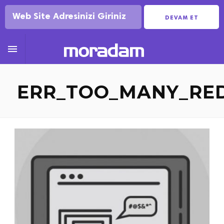
DEVAM ET

ERR_TOO_MANY_RED