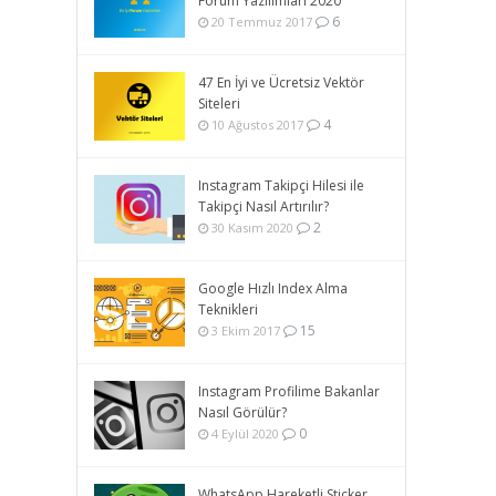
Forum Yazılımları 2020
6
20 Temmuz 2017
47 En İyi ve Ücretsiz Vektör
Siteleri
4
10 Ağustos 2017
Instagram Takipçi Hilesi ile
Takipçi Nasıl Artırılır?
2
30 Kasım 2020
Google Hızlı Index Alma
Teknikleri
15
3 Ekim 2017
Instagram Profilime Bakanlar
Nasıl Görülür?
0
4 Eylül 2020
WhatsApp Hareketli Sticker