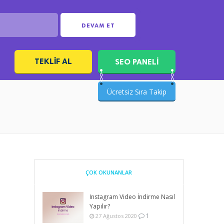
DEVAM ET
TEKLIF AL
SEO PANELİ
ı
Ücretsiz Sıra Takip
ÇOK OKUNANLAR
Instagram Video İndirme Nasıl
Yapılır?
1
27 Ağustos 2020