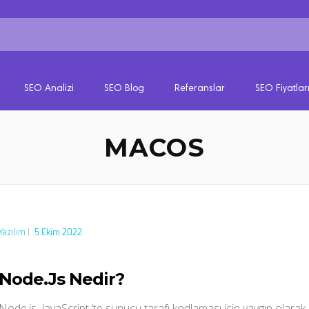
SEO Analizi
SEO Blog
Referanslar
SEO Fiyatlar
MACOS
Yazılım
|
5 Ekim 2022
Node.Js Nedir?
Node.js, JavaScript ‘te sunucu tarafı kodlaması için yaygın olarak