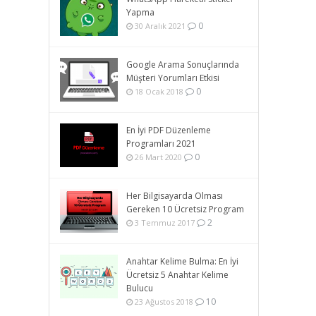
Yapma
0
30 Aralık 2021
Google Arama Sonuçlarında
Müşteri Yorumları Etkisi
0
18 Ocak 2018
En İyi PDF Düzenleme
Programları 2021
0
26 Mart 2020
Her Bilgisayarda Olması
Gereken 10 Ücretsiz Program
2
3 Temmuz 2017
Anahtar Kelime Bulma: En İyi
Ücretsiz 5 Anahtar Kelime
Bulucu
10
23 Ağustos 2018