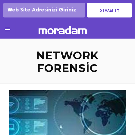
DEVAM ET

NETWORK
FORENSIC