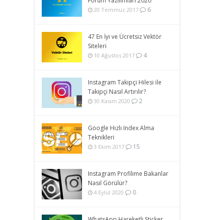
Forum Yazılımları 2020
6
20 Temmuz 2017
47 En İyi ve Ücretsiz Vektör
Siteleri
4
10 Ağustos 2017
Instagram Takipçi Hilesi ile
Takipçi Nasıl Artırılır?
2
30 Kasım 2020
Google Hızlı Index Alma
Teknikleri
15
3 Ekim 2017
Instagram Profilime Bakanlar
Nasıl Görülür?
0
4 Eylül 2020
WhatsApp Hareketli Sticker