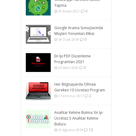
Yapma
0
30 Aralık 2021
Google Arama Sonuçlarında
Müşteri Yorumları Etkisi
0
18 Ocak 2018
En İyi PDF Düzenleme
Programları 2021
0
26 Mart 2020
Her Bilgisayarda Olması
Gereken 10 Ücretsiz Program
2
3 Temmuz 2017
Anahtar Kelime Bulma: En İyi
Ücretsiz 5 Anahtar Kelime
Bulucu
10
23 Ağustos 2018