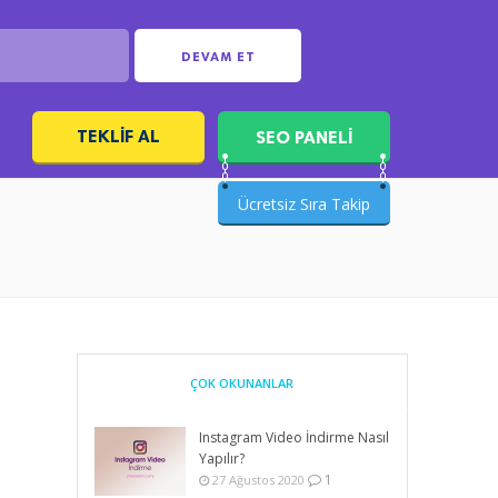
DEVAM ET
TEKLIF AL
SEO PANELİ
ı
Ücretsiz Sıra Takip
ÇOK OKUNANLAR
Instagram Video İndirme Nasıl
Yapılır?
1
27 Ağustos 2020