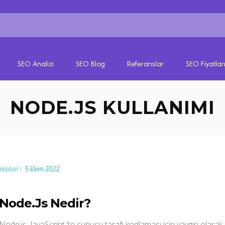
SEO Analizi
SEO Blog
Referanslar
SEO Fiyatlar
NODE.JS KULLANIMI
Yazılım
|
5 Ekim 2022
Node.Js Nedir?
Node.js, JavaScript ‘te sunucu tarafı kodlaması için yaygın olarak