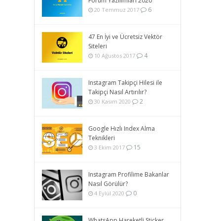
Forum Yazılımları 2020
6
20 Temmuz 2017
47 En İyi ve Ücretsiz Vektör
Siteleri
4
10 Ağustos 2017
Instagram Takipçi Hilesi ile
Takipçi Nasıl Artırılır?
2
30 Kasım 2020
Google Hızlı Index Alma
Teknikleri
15
3 Ekim 2017
Instagram Profilime Bakanlar
Nasıl Görülür?
0
4 Eylül 2020
WhatsApp Hareketli Sticker