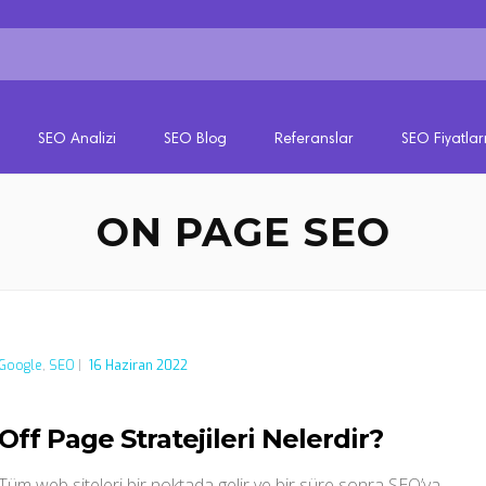
SEO Analizi
SEO Blog
Referanslar
SEO Fiyatlar
ON PAGE SEO
Google
,
SEO
|
16 Haziran 2022
Off Page Stratejileri Nelerdir?
Tüm web siteleri bir noktada gelir ve bir süre sonra SEO’ya