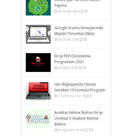
Yapma
0
30 Aralık 2021
Google Arama Sonuçlarında
Müşteri Yorumları Etkisi
0
18 Ocak 2018
En İyi PDF Düzenleme
Programları 2021
0
26 Mart 2020
Her Bilgisayarda Olması
Gereken 10 Ücretsiz Program
2
3 Temmuz 2017
Anahtar Kelime Bulma: En İyi
Ücretsiz 5 Anahtar Kelime
Bulucu
10
23 Ağustos 2018