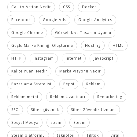
Call to Action Nedir
CSS
Docker
Facebook
Google Ads
Google Analytics
Google Chrome
Görsellik ve Tasarım Uyumu
Güçlü Marka Kimliği Oluşturma
Hosting
HTML
HTTP
Instagram
internet
JavaScript
Kalite Puanı Nedir
Marka Vizyonu Nedir
Pazarlama Stratejisi
Pepsi
Reklam
Reklam metni
Reklam Uzantıları
Remarketing
SEO
Siber güvenlik
Siber Güvenlik Uzmanı
Sosyal Medya
spam
Steam
Steam platformu
teknoloji
Tiktok
viral