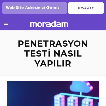
DEVAM ET

PENETRASYON
TESTI NASIL
YAPILIR