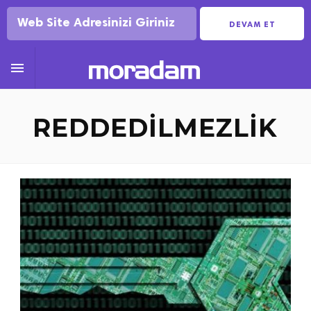
DEVAM ET

REDDEDILMEZLIK