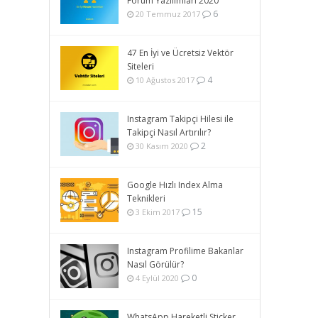
Forum Yazılımları 2020
6
20 Temmuz 2017
47 En İyi ve Ücretsiz Vektör
Siteleri
4
10 Ağustos 2017
Instagram Takipçi Hilesi ile
Takipçi Nasıl Artırılır?
2
30 Kasım 2020
Google Hızlı Index Alma
Teknikleri
15
3 Ekim 2017
Instagram Profilime Bakanlar
Nasıl Görülür?
0
4 Eylül 2020
WhatsApp Hareketli Sticker