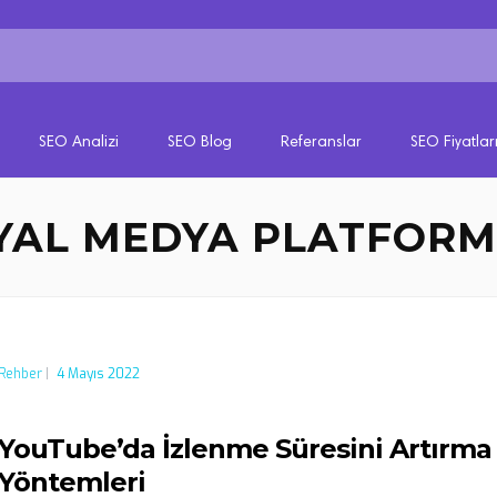
SEO Analizi
SEO Blog
Referanslar
SEO Fiyatlar
YAL MEDYA PLATFORM
Rehber
|
4 Mayıs 2022
YouTube’da İzlenme Süresini Artırma
Yöntemleri