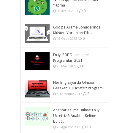
Yapma
0
30 Aralık 2021
Google Arama Sonuçlarında
Müşteri Yorumları Etkisi
0
18 Ocak 2018
En İyi PDF Düzenleme
Programları 2021
0
26 Mart 2020
Her Bilgisayarda Olması
Gereken 10 Ücretsiz Program
2
3 Temmuz 2017
Anahtar Kelime Bulma: En İyi
Ücretsiz 5 Anahtar Kelime
Bulucu
10
23 Ağustos 2018