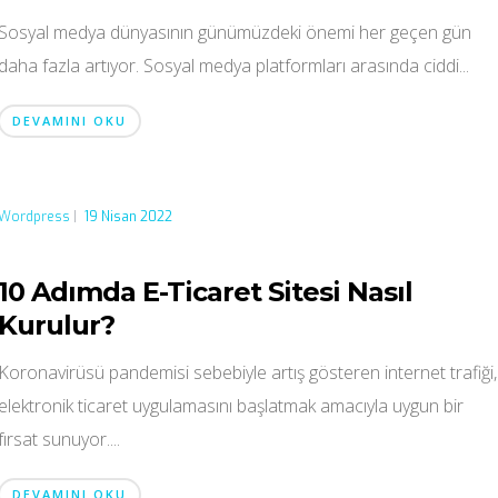
Sosyal medya dünyasının günümüzdeki önemi her geçen gün
daha fazla artıyor. Sosyal medya platformları arasında ciddi...
DEVAMINI OKU
Wordpress
|
19 Nisan 2022
10 Adımda E-Ticaret Sitesi Nasıl
Kurulur?
Koronavirüsü pandemisi sebebiyle artış gösteren internet trafiği,
elektronik ticaret uygulamasını başlatmak amacıyla uygun bir
fırsat sunuyor....
DEVAMINI OKU