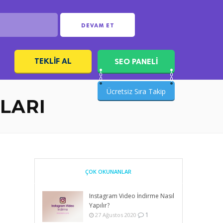
DEVAM ET
TEKLIF AL
SEO PANELİ
ı
Ücretsiz Sıra Takip
LARI
ÇOK OKUNANLAR
Instagram Video İndirme Nasıl
Yapılır?
1
27 Ağustos 2020