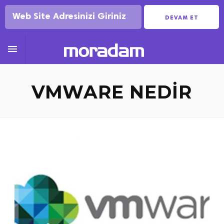
DEVAM ET

VMWARE NEDIR