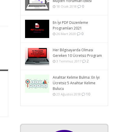
Müşteri Yorumları Etkisi
0
18 Ocak 2018
En İyi PDF Düzenleme
Programları 2021
0
26 Mart 2020
Her Bilgisayarda Olması
Gereken 10 Ücretsiz Program
2
3 Temmuz 2017
Anahtar Kelime Bulma: En İyi
Ücretsiz 5 Anahtar Kelime
Bulucu
10
23 Ağustos 2018