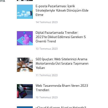
IYA
E-posta Pazarlaması: İçerik
Stratejileriyle Yüksek Dönüşüm Elde
Etme
14 Temmuz 2023
Dijital Pazarlamada Trendler:
2023’te Dikkat Edilmesi Gereken 5
Önemli Trend
13 Temmuz 2023
SEO İpuçları: Web Sitelerinizi Arama
Motorlarında Üst Sıralara Taşımanın
Yolları
11 Temmuz 2023
Web Tasarımında İlham Veren 2023
Trendleri
10 Temmuz 2023
vCloud Kullanım Alanları Nelerdir?