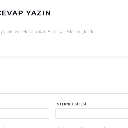
CEVAP YAZIN
yacak.
Gerekli alanlar
*
ile işaretlenmişlerdir
İNTERNET SITESI