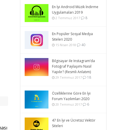
En İyi Android Müzik İndirme
Uygulamaları 2019
8
2 Temmuz 2017
En Popüler Sosyal Medya
Siteleri 2020
40
15 Nisan 2018
Bilgisayar ile Instagram’da
Fotoğraf Paylaşımı Nasıl
Yapılır? (Resmli Anlatım)
18
29 Temmuz 2017
Özelliklerine Göre En İyi
Forum Yazılımları 2020
6
20 Temmuz 2017
47 En İyi ve Ücretsiz Vektör
Siteleri
ması