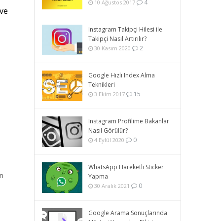
4
10 Ağustos 2017
 ve
Instagram Takipçi Hilesi ile
Takipçi Nasıl Artırılır?
2
30 Kasım 2020
Google Hızlı Index Alma
Teknikleri
15
3 Ekim 2017
Instagram Profilime Bakanlar
Nasıl Görülür?
0
4 Eylül 2020
WhatsApp Hareketli Sticker
in
Yapma
0
30 Aralık 2021
Google Arama Sonuçlarında