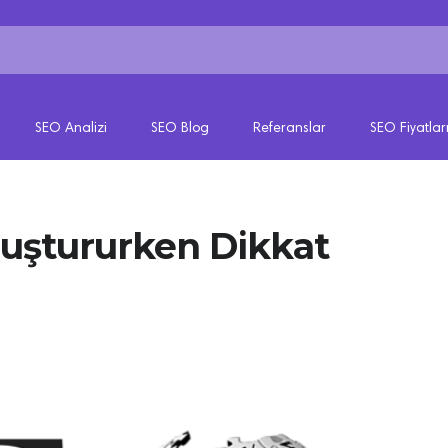
SEO Analizi
SEO Blog
Referanslar
SEO Fiyatlar
luştururken Dikkat