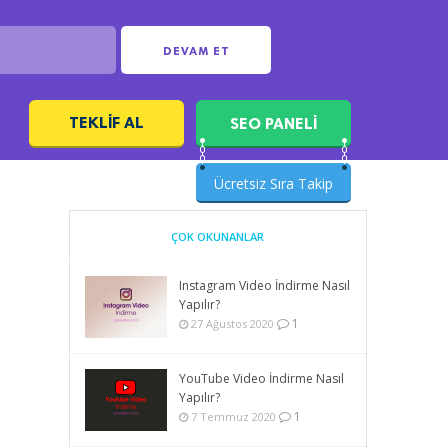
DEVAM ET
TEKLIF AL
SEO PANELİ
ı
Ücretsiz Sıra Takip
ÇOK OKUNANLAR
Instagram Video İndirme Nasıl
Yapılır?
1
27 Ağustos 2020
YouTube Video İndirme Nasıl
Yapılır?
1
7 Temmuz 2020