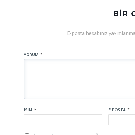
BIR 
E-posta hesabınız yayımlanma
YORUM
*
İSIM
*
E-POSTA
*