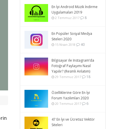
En İyi Android Müzik İndirme
Uygulamaları 2019
8
2 Temmuz 2017
En Popüler Sosyal Medya
Siteleri 2020
40
15 Nisan 2018
Bilgisayar ile Instagram’da
Fotoğraf Paylaşımı Nasıl
Yapılır? (Resmli Anlatım)
18
29 Temmuz 2017
Özelliklerine Göre En İyi
Forum Yazılımları 2020
6
20 Temmuz 2017
erin
47 En İyi ve Ücretsiz Vektör
Siteleri