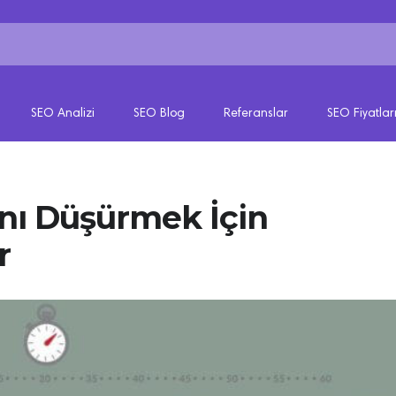
SEO Analizi
SEO Blog
Referanslar
SEO Fiyatlar
ı Düşürmek İçin
r