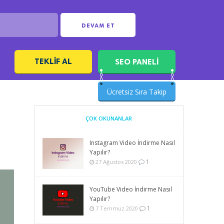
DEVAM ET
TEKLIF AL
SEO PANELİ
ı
Ücretsiz Sıra Takip
ÇOK OKUNANLAR
Instagram Video İndirme Nasıl
Yapılır?
1
27 Ağustos 2020
YouTube Video İndirme Nasıl
Yapılır?
1
7 Temmuz 2020