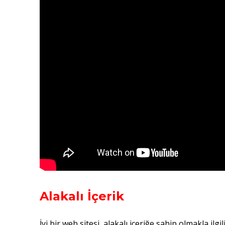
Alakalı İçerik
İyi bir web sitesi, alakalı içeriğe sahip olmakla il