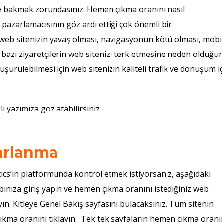
lere bakmak zorundasınız. Hemen çıkma oranını nasıl
e pazarlamacısının göz ardı ettiği çok önemli bir
web sitenizin yavaş olması, navigasyonun kötü olması, mobi
e bazı ziyaretçilerin web sitenizi terk etmesine neden olduğu
ürülebilmesi için web sitenizin kaliteli trafik ve dönüşüm i
lı yazımıza göz atabilirsiniz.
rarlanma
cs’in platformunda kontrol etmek istiyorsanız, aşağıdaki
abınıza giriş yapın ve hemen çıkma oranını istediğiniz web
ın. Kitleye Genel Bakış sayfasını bulacaksınız. Tüm sitenin
kma oranını tıklayın. Tek tek sayfaların hemen çıkma oranı