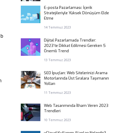
E-posta Pazarlaması: İçerik
Stratejileriyle Yüksek Dönüşüm Elde
Etme
14 Temmuz 2023
eb
Dijital Pazarlamada Trendler:
2023’te Dikkat Edilmesi Gereken 5
Önemli Trend
13 Temmuz 2023
SEO İpuçları: Web Sitelerinizi Arama
Motorlarında Üst Sıralara Taşımanın
n
Yolları
11 Temmuz 2023
Web Tasarımında İlham Veren 2023
Trendleri
10 Temmuz 2023
vCloud Kullanım Alanları Nelerdir?