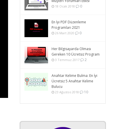
Müşteri Yorumları Etkisi
0
18 Ocak 2018
En İyi PDF Düzenleme
Programları 2021
0
26 Mart 2020
Her Bilgisayarda Olması
Gereken 10 Ücretsiz Program
2
3 Temmuz 2017
Anahtar Kelime Bulma: En İyi
Ücretsiz 5 Anahtar Kelime
Bulucu
10
23 Ağustos 2018