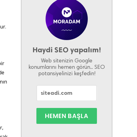
ur.
Haydi SEO yapalım!
Web sitenizin Google
ir
konumlarını hemen görün... SEO
de
potansiyelinizi keşfedin!
anın
r,
arak