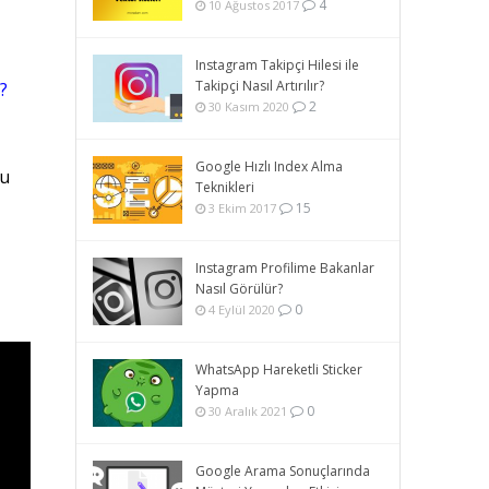
4
10 Ağustos 2017
Instagram Takipçi Hilesi ile
Takipçi Nasıl Artırılır?
?
2
30 Kasım 2020
Google Hızlı Index Alma
tu
Teknikleri
15
3 Ekim 2017
Instagram Profilime Bakanlar
Nasıl Görülür?
0
4 Eylül 2020
WhatsApp Hareketli Sticker
Yapma
0
30 Aralık 2021
Google Arama Sonuçlarında