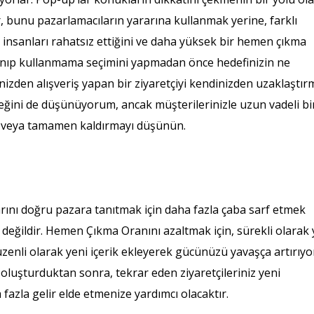
ar, bunu pazarlamacıların yararına kullanmak yerine, farklı
n- insanları rahatsız ettiğini ve daha yüksek bir hemen çıkma
llanıp kullanmama seçimini yapmadan önce hedefinizin ne
zden alışveriş yapan bir ziyaretçiyi kendinizden uzaklaştı
rçeğini de düşünüyorum, ancak müşterilerinizle uzun vadeli bi
rın veya tamamen kaldırmayı düşünün.
çalarını doğru pazara tanıtmak için daha fazla çaba sarf etmek
i değildir. Hemen Çıkma Oranını azaltmak için, sürekli olarak 
 Düzenli olarak yeni içerik ekleyerek gücünüzü yavaşça artırıyo
oluşturduktan sonra, tekrar eden ziyaretçileriniz yeni
 fazla gelir elde etmenize yardımcı olacaktır.