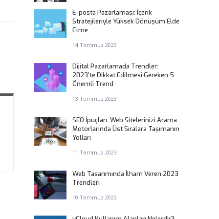
E-posta Pazarlaması: İçerik
Stratejileriyle Yüksek Dönüşüm Elde
Etme
14 Temmuz 2023
Dijital Pazarlamada Trendler:
2023’te Dikkat Edilmesi Gereken 5
Önemli Trend
13 Temmuz 2023
SEO İpuçları: Web Sitelerinizi Arama
Motorlarında Üst Sıralara Taşımanın
Yolları
11 Temmuz 2023
Web Tasarımında İlham Veren 2023
Trendleri
10 Temmuz 2023
vCloud Kullanım Alanları Nelerdir?