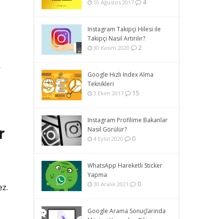
4
10 Ağustos 2017
Instagram Takipçi Hilesi ile
Takipçi Nasıl Artırılır?
2
30 Kasım 2020
e
Google Hızlı Index Alma
Teknikleri
15
3 Ekim 2017
Instagram Profilime Bakanlar
r
Nasıl Görülür?
0
4 Eylül 2020
WhatsApp Hareketli Sticker
Yapma
0
30 Aralık 2021
ez.
Google Arama Sonuçlarında