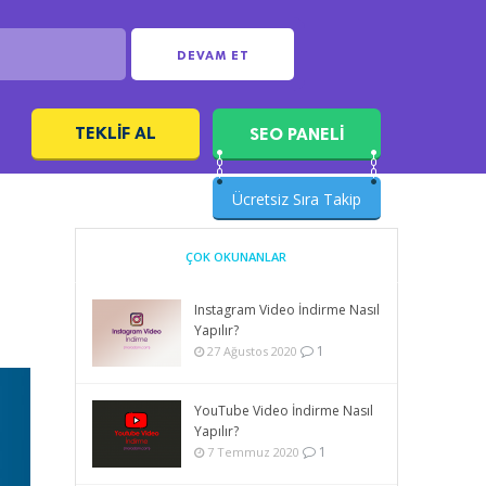
DEVAM ET
TEKLIF AL
SEO PANELİ
ı
Ücretsiz Sıra Takip
ÇOK OKUNANLAR
Instagram Video İndirme Nasıl
Yapılır?
1
27 Ağustos 2020
YouTube Video İndirme Nasıl
Yapılır?
1
7 Temmuz 2020