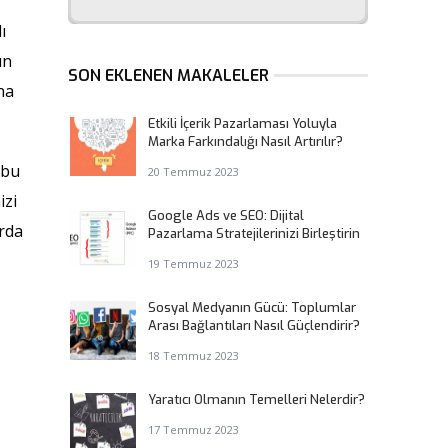
ı
ın
SON EKLENEN MAKALELER
na
Etkili İçerik Pazarlaması Yoluyla
Marka Farkındalığı Nasıl Artırılır?
 bu
20 Temmuz 2023
izi
Google Ads ve SEO: Dijital
rda
Pazarlama Stratejilerinizi Birleştirin
19 Temmuz 2023
Sosyal Medyanın Gücü: Toplumlar
Arası Bağlantıları Nasıl Güçlendirir?
18 Temmuz 2023
Yaratıcı Olmanın Temelleri Nelerdir?
17 Temmuz 2023