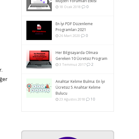
Müşteri Yorumları Etkisi
0
18 Ocak 2018
En İyi PDF Düzenleme
Programları 2021
0
26 Mart 2020
Her Bilgisayarda Olması
Gereken 10 Ücretsiz Program
2
3 Temmuz 2017
r.
Eğer
Anahtar Kelime Bulma: En İyi
Ücretsiz 5 Anahtar Kelime
Bulucu
10
23 Ağustos 2018