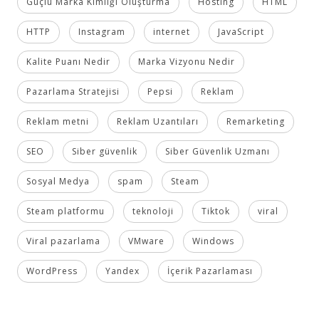
Güçlü Marka Kimliği Oluşturma
Hosting
HTML
HTTP
Instagram
internet
JavaScript
Kalite Puanı Nedir
Marka Vizyonu Nedir
Pazarlama Stratejisi
Pepsi
Reklam
Reklam metni
Reklam Uzantıları
Remarketing
SEO
Siber güvenlik
Siber Güvenlik Uzmanı
Sosyal Medya
spam
Steam
Steam platformu
teknoloji
Tiktok
viral
Viral pazarlama
VMware
Windows
WordPress
Yandex
İçerik Pazarlaması