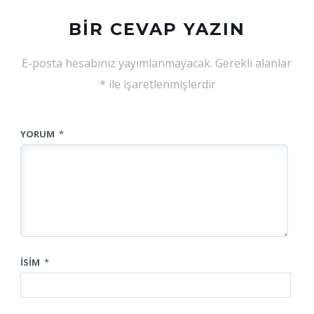
BIR CEVAP YAZIN
E-posta hesabınız yayımlanmayacak.
Gerekli alanlar
*
ile işaretlenmişlerdir
YORUM
*
İSIM
*